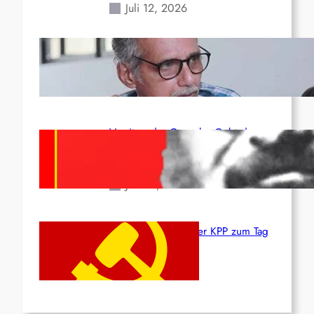
Juli 12, 2026
Indien: „Die Politik der
Kapitulation“ von K. Murali (Ajith)
Juli 1, 2026
Vorsitzender Gonzalo: Gebt das
Leben für die Partei und die
Revolution!
Juni 19, 2026
Beschluss des ZK der KPP zum Tag
des Heldentums
Juni 19, 2026