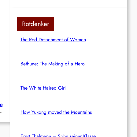
Rotdenker
The Red Detachment of Women
Bethune: The Making of a Hero
The White Haired Girl
ne
→
How Yukong moved the Mountains
Ernst Thälmann – Sohn seiner Klasse