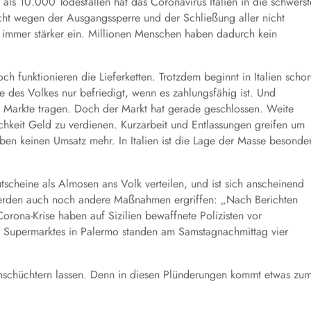
als 10.000 Todesfällen hat das Coronavirus Italien in die schwerst
richt wegen der Ausgangssperre und der Schließung aller nicht
 immer stärker ein. Millionen Menschen haben dadurch kein
h funktionieren die Lieferketten. Trotzdem beginnt in Italien scho
 des Volkes nur befriedigt, wenn es zahlungsfähig ist. Und
zu Markte tragen. Doch der Markt hat gerade geschlossen. Weite
ichkeit Geld zu verdienen. Kurzarbeit und Entlassungen greifen um
ben keinen Umsatz mehr. In Italien ist die Lage der Masse besonde
tscheine als Almosen ans Volk verteilen, und ist sich anscheinend
s werden auch noch andere Maßnahmen ergriffen: „Nach Berichten
ona-Krise haben auf Sizilien bewaffnete Polizisten vor
 Supermarktes in Palermo standen am Samstagnachmittag vier
inschüchtern lassen. Denn in diesen Plünderungen kommt etwas zu