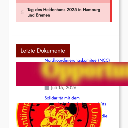
Letzte Dokumente
Nordkoordinierungskomitee (NCC)
der Kommunistischen Partei Indiens
(Maoistisch): Postmoderner
Opportunismus
Juli 15, 2026
Solidarität mit dem
venezolanischem Volk angesichts
der verlorenen Leben und der
katastrophalen Situation durch die
Erdbeben des 24. Juni!