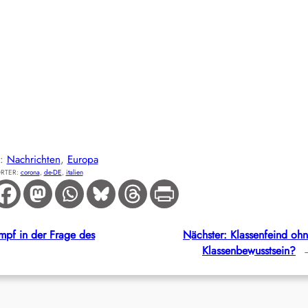
E:
Nachrichten
, 
Europa
RTER:
corona
, 
de-DE
, 
italien
pf in der Frage des
Nächster:
Klassenfeind oh
Klassenbewusstsein?