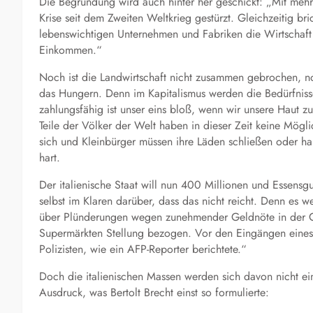
Die Begründung wird auch hinter her geschickt: „Mit mehr 
Krise seit dem Zweiten Weltkrieg gestürzt. Gleichzeitig b
lebenswichtigen Unternehmen und Fabriken die Wirtschaft
Einkommen.“
Noch ist die Landwirtschaft nicht zusammen gebrochen, noc
das Hungern. Denn im Kapitalismus werden die Bedürfnisse
zahlungsfähig ist unser eins bloß, wenn wir unsere Haut 
Teile der Völker der Welt haben in dieser Zeit keine Mögl
sich und Kleinbürger müssen ihre Läden schließen oder ha
hart.
Der italienische Staat will nun 400 Millionen und Essensgu
selbst im Klaren darüber, dass das nicht reicht. Denn e
über Plünderungen wegen zunehmender Geldnöte in der Cor
Supermärkten Stellung bezogen. Vor den Eingängen eines
Polizisten, wie ein AFP-Reporter berichtete.“
Doch die italienischen Massen werden sich davon nicht e
Ausdruck, was Bertolt Brecht einst so formulierte: