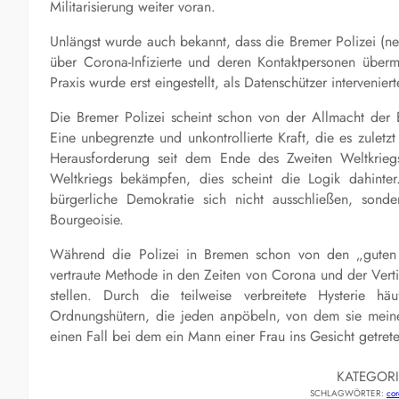
Militarisierung weiter voran.
Unlängst wurde auch bekannt, dass die Bremer Polizei (n
über Corona-Infizierte und deren Kontaktpersonen über
Praxis wurde erst eingestellt, als Datenschützer interveniert
Die Bremer Polizei scheint schon von der Allmacht der 
Eine unbegrenzte und unkontrollierte Kraft, die es zulet
Herausforderung seit dem Ende des Zweiten Weltkrie
Weltkriegs bekämpfen, dies scheint die Logik dahinte
bürgerliche Demokratie sich nicht ausschließen, sond
Bourgeoisie.
Während die Polizei in Bremen schon von den „guten a
vertraute Methode in den Zeiten von Corona und der Vert
stellen. Durch die teilweise verbreitete Hysterie h
Ordnungshütern, die jeden anpöbeln, von dem sie meine
einen Fall bei dem ein Mann einer Frau ins Gesicht getrete
KATEGOR
SCHLAGWÖRTER:
cor