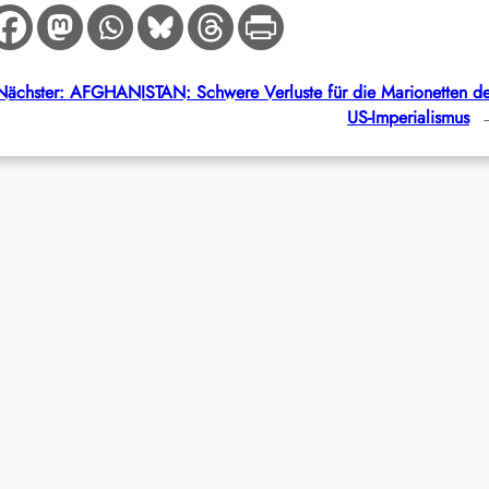
Nächster:
AFGHANISTAN: Schwere Verluste für die Marionetten d
US-Imperialismus