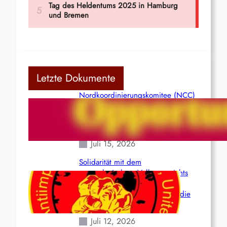
Letzte Dokumente
Nordkoordinierungskomitee (NCC)
der Kommunistischen Partei Indiens
(Maoistisch): Postmoderner
Opportunismus
Juli 15, 2026
Solidarität mit dem
venezolanischem Volk angesichts
der verlorenen Leben und der
katastrophalen Situation durch die
Erdbeben des 24. Juni!
Juli 12, 2026