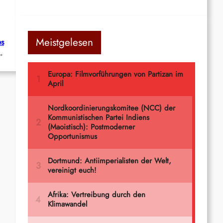
Meistgelesen
es
→