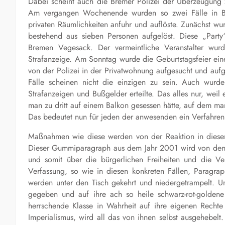
Dabei scheint auch die Bremer Polizei der Überzeugung z
Am vergangen Wochenende wurden so zwei Fälle in Bre
privaten Räumlichkeiten anfuhr und auflöste. Zunächst w
bestehend aus sieben Personen aufgelöst. Diese „Party“
Bremen Vegesack. Der vermeintliche Veranstalter wu
Strafanzeige. Am Sonntag wurde die Geburtstagsfeier ein
von der Polizei in der Privatwohnung aufgesucht und aufg
Fälle scheinen nicht die einzigen zu sein. Auch wurd
Strafanzeigen und Bußgelder erteilte. Das alles nur, wei
man zu dritt auf einem Balkon gesessen hätte, auf dem ma
Das bedeutet nun für jeden der anwesenden ein Verfahren
Maßnahmen wie diese werden von der Reaktion in diesen 
Dieser Gummiparagraph aus dem Jahr 2001 wird von den h
und somit über die bürgerlichen Freiheiten und die Ver
Verfassung, so wie in diesen konkreten Fällen, Paragra
werden unter den Tisch gekehrt und niedergetrampelt. Un
gegeben und auf ihre ach so heile schwarz-rot-golden
herrschende Klasse in Wahrheit auf ihre eigenen Rechte 
Imperialismus, wird all das von ihnen selbst ausgehebelt