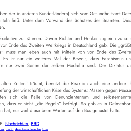
eben der in anderen Bundesländern) sich vom Gesundheitsamt Dat
mitteln ließ. Unter dem Vorwand des Schutzes der Beamten. Die
en.
Exekutive zu träumen. Davon Richter und Henker zugleich zu sei
zt vor Ende des Zweiten Weltkriegs in Deutschland gab. Die „größ
gs“ muss man eben auch mit Mitteln von vor Ende des Zweit
r. Es ist nur ein weiteres Mal der Beweis, dass Faschismus u
ern nur zwei Seiten der selben Medaille sind: Der Diktatur d
lten Zeiten“ träumt, benutzt die Reaktion auch eine andere i
iefung der wirtschaftlichen Krise des Systems: Massen gegen Mass
äufen sich die Fälle von Denunziantentum und selbsternannt
n, dass er nicht „die Regeln“ befolgt. So gab es in Delmenhor
n hat, nur weil diese beim Warten auf den Bus gehustet hatte.
IE:
Nachrichten
, 
BRD
ona
, 
de-DE
, 
demokratische-rechte
, 
krise