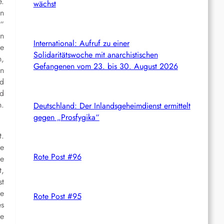
e.
wächst
in
y“
in
International: Aufruf zu einer
ne
Solidaritätswoche mit anarchistischen
n,
Gefangenen vom 23. bis 30. August 2026
en
nd
nd
n.
Deutschland: Der Inlandsgeheimdienst ermittelt
gegen „Prosfygika“
t.
le
Rote Post #96
ie
t,
st
ie
Rote Post #95
es
ie