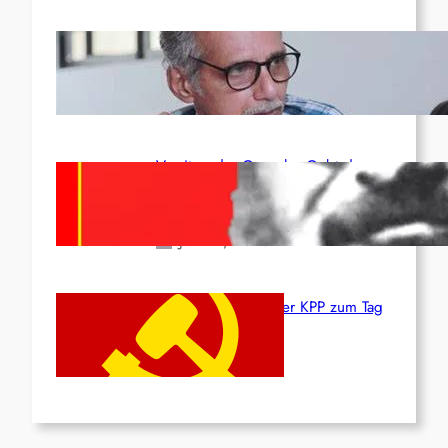
Indien: „Die Politik der
Kapitulation“ von K. Murali (Ajith)
Juli 1, 2026
Vorsitzender Gonzalo: Gebt das
Leben für die Partei und die
Revolution!
Juni 19, 2026
Beschluss des ZK der KPP zum Tag
des Heldentums
Juni 19, 2026