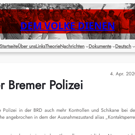
DEM VOLKE DIENEN
Startseite
Über uns
Links
Theorie
Nachrichten
Dokumente
Deutsch
4. Apr. 20
r Bremer Polizei
ie Polizei in der BRD auch mehr Kontrollen und Schikane bei d
che angebrochen in dem der Ausnahmezustand alias „Kontaktsperr