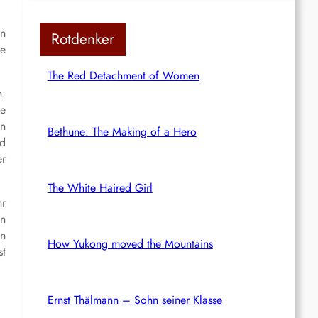
en
Rotdenker
se
The Red Detachment of Women
n.
te
en
Bethune: The Making of a Hero
nd
er
The White Haired Girl
hr
en
en
How Yukong moved the Mountains
st
Ernst Thälmann – Sohn seiner Klasse