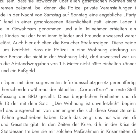
u sein, dass sie inzwischen über allen gesetzlichen Normen steh
men bekannt, bei denen die Polizei private Veranstaltungen 
urde in der Nacht von Samstag auf Sonntag eine angebliche „Part
 fand in einer geschlossenen Räumlichkeit statt, einem Laden 
rde in Gewahrsam genommen und alle Teilnehmer erhielten ei
es Kindes bei der Familienmitglieder und Freunde anwesend ware
elöst. Auch hier erhielten die Besucher Strafanzeigen. Diese beid
e uns berichtet, dass die Polizei in eine Wohnung eindrang u
l eine Person die nicht in der Wohnung lebt, dort anwesend war u
n die Abstandsvorgaben von 1,5 Meter nicht hätte einhalten könne
 und ein Bußgeld.
Tagen mit dem sogenannten Infektionsschutzgesetz gerechtfertig
errschenden während der aktuellen „Corona-Krise“ an erste Stel
fassung der BRD gestellt. Diese bürgerlichen Freiheiten und d
ph 13 der mit dem Satz „Die Wohnung ist unverletzlich“ beginn
d das ausgerechnet von denjenigen die sich diese Gesetzte selb
e Fahne geschrieben haben. Doch das zeigt uns nur wie viel d
und Gesetzte gibt. In den Zeiten der Krise, d.h. in der Krise d
. Stattdessen treiben sie mit solchen Maßnahmen in Krisenzeiten d