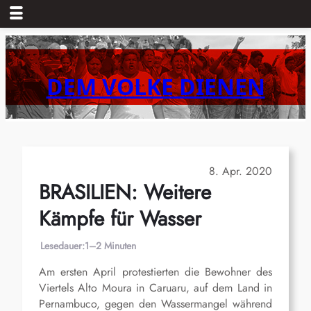
Zum
Inhalt
springen
DEM VOLKE DIENEN
8. Apr. 2020
BRASILIEN: Weitere
Kämpfe für Wasser
Lesedauer:
1–2 Minuten
Am ersten April protestierten die Bewohner des
Viertels Alto Moura in Caruaru, auf dem Land in
Pernambuco, gegen den Wassermangel während