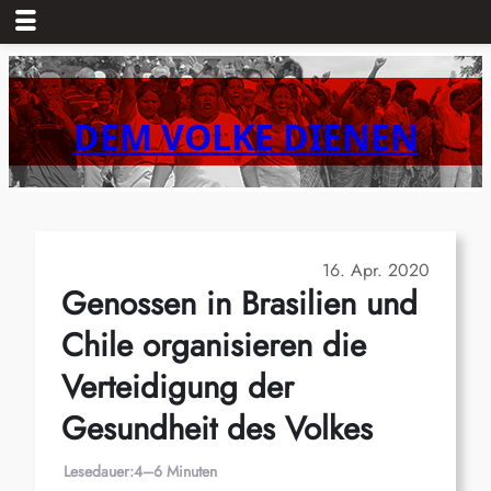
Zum
Inhalt
springen
DEM VOLKE DIENEN
16. Apr. 2020
Genossen in Brasilien und
Chile organisieren die
Verteidigung der
Gesundheit des Volkes
Lesedauer:
4–6 Minuten