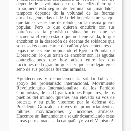
depende de la voluntad de un advenedizo títere que
ni siquiera está seguro de terminar su „mandato“,
tampoco depende de la voluntad de las fuerzas
armadas genocidas ni de la del imperialismo yanqui
que tantas veces fue derrotado por la misma guerra
popular. Pero lo que quieren encubrir con sus
patrañas es la gravísima situación en que se
encuentra el viejo estado que no tiene salida; lo que
encubren es la deserción de decenas de soldados que
son usados como carne de cañón y las centenares da
bajas que le viene propinando el Ejército Popular de
Liberación; lo que tratan de encubrir son las agudas
contradicciones que hoy atizan entre las dos
facciones de la gran burguesía y que se reflejan en el
seno de sus pod
ridas fuerzas armadas.
Agradecemos y reconocemos la solidaridad y el
apoyo del proletariado internacional, Movimiento
Revolucionario Internacionalista, de los Partidos
Comunistas, de las Organizaciones Populares, de los
pueblos del mundo, quienes han elevado su voz de
protesta y su puño vigoroso por la defensa del
Presidente Gonzalo, a través de pronunciamientos,
mítines, movilizaciones y acciones armadas.
Hacemos un llamamiento a seguir desarrollando estas
tareas pero aunadas a la campaña ¡Viva el Maoísmo!