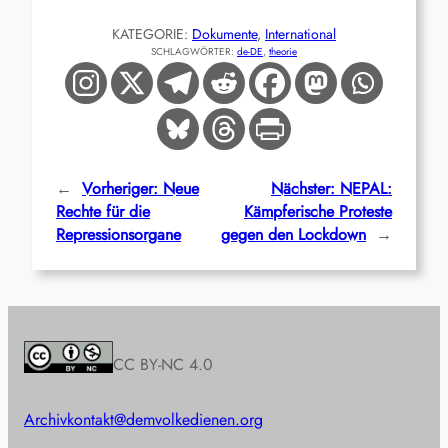
KATEGORIE:
Dokumente
, 
International
SCHLAGWÖRTER:
de-DE
, 
theorie
←
Vorheriger:
Neue
Nächster:
NEPAL:
Rechte für die
Kämpferische Proteste
Repressionsorgane
gegen den Lockdown
→
CC BY-NC 4.0
Archiv
kontakt@demvolkedienen.org