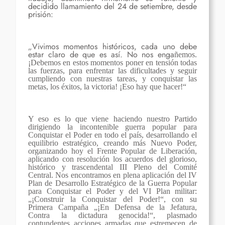
decidido llamamiento del 24 de setiembre, desde
prisión:
„Vivimos momentos históricos, cada uno debe
estar claro de que es así. No nos enga
ñ
emos.
¡Debemos en estos momentos poner en tensión todas
las fuerzas, para enfrentar las dificultades y seguir
cumpliendo con nuestras tareas, y conquistar las
metas, los éxitos, la victoria! ¡Eso hay que hacer!“
Y eso es lo que viene haciendo nuestro Partido
dirigiendo la inconteni
ble guerra popular para
Conquistar el Poder en todo el país, desarrollando el
equilibrio estratégico, creando más Nuevo Poder,
organizando hoy el Frente Popular de Liberación,
aplicando con resolución los acuerdos del glorioso,
histórico y trascendental III Pleno del Comité
Central. Nos encontramos en plena aplicación del IV
Plan de Desarrollo Estratégico de la Guerra Popular
para Conquistar el Poder y del VI Plan militar:
„
¡
Construir la Conquistar del Poder!“, con su
Primera Campaña
„¡En Defensa de la Jefatura,
Contra la dictadura genocida!“, plasmado
contundentes acciones armadas que estremecen de