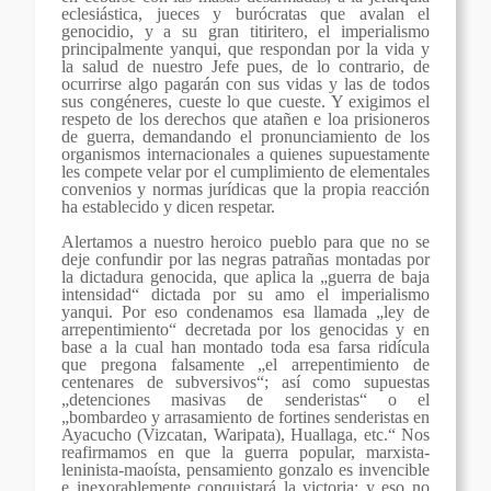
eclesiástica, jueces y burócratas que avalan el
genocidio, y a su gran titiritero, el imperialismo
principalmente yanqui, que respondan por la vida y
la salud de nuestro Jefe pues, de lo contrario, de
ocurrirse algo
pagarán con sus vidas y las de todos
sus congéneres, cueste lo que cueste. Y exigimos el
respeto de los derechos que atañen e loa prisioneros
de guerra, demandando el pronunciamiento de los
organismos internacionales a quienes supuestamente
les compete velar por el cumplimiento de elementales
convenios y normas jurídicas que la propia reacción
ha establecido y dicen respetar.
Alertamos a nuestro heroico pueblo para que no se
deje confundir por las negras patrañas montadas por
la dictadura genocida, que aplica la „guerra de baja
intensidad“ dictada por su amo el imperialismo
yanqui. Por eso condenamos esa llamada „ley de
arrepentimiento“ decretada por los genocidas y en
base a la cual han montado toda esa farsa ridícula
que pregona falsamente „el arrepentimiento de
centenares de subversivos“; así como supuestas
„detenciones masivas de senderistas“ o el
„bombardeo y arrasamiento de fortines senderistas en
Ayacucho (Vizcatan, Waripata), Huallaga, etc.“ Nos
reafirmamos en que la guerra popular, marxista-
leninista-maoísta, pensamiento gonzalo es invencible
e inexorablemente conquistará la victoria; y eso no