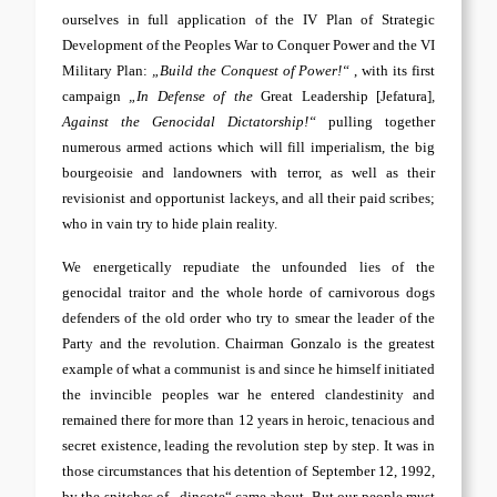
ourselves in full application of the IV Plan of Strategic
Development of the Peoples War to Conquer Power and the VI
Military Plan:
„Build the Conquest of Power!“
, with its first
campaign
„In Defense of the
Great Leadership [Jefatura]
,
Against the Genocidal Dictatorship!“
pulling together
numerous armed actions which will fill imperialism, the big
bourgeoisie and landowners with terror, as well as their
revisionist and opportunist lackeys, and all their paid scribes;
who in vain try to hide plain reality.
We energetically repudiate the unfounded lies of the
genocidal traitor and the whole horde of carnivorous dogs
defenders of the old order who try to smear the leader of the
Party and the revolution. Chairman Gonzalo is the greatest
example of what a communist is and since he himself initiated
the invincible peoples war he entered clandestinity and
remained there for more than 12 years in heroic, tenacious and
secret existence, leading the revolution step by step. It was in
those circumstances that his detention of September 12, 1992,
by the snitches of „dincote“ came about. But our people must