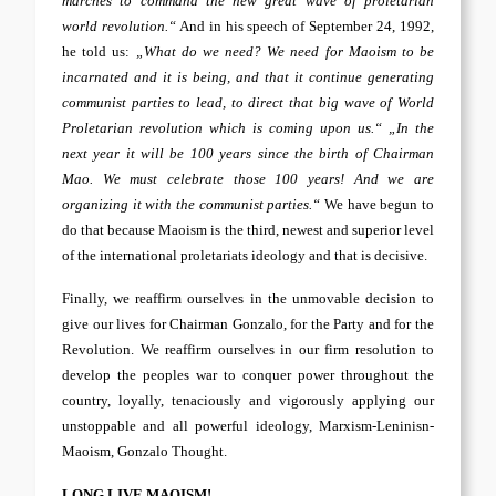
marches to command the new great wave of proletarian
world revolution.“
And in his speech of September 24, 1992,
he told us:
„What do we need? We need for Maoism to be
incarnated and it is being, and that it continue generating
communist parties to lead, to direct that big wave of World
Proletarian revolution which is coming upon us.“ „In the
next year it will be 100 years since the birth of Chairman
Mao. We must celebrate those 100 years! And we are
organizing it with the communist parties.“
We have begun to
do that because Maoism is the third, newest and superior level
of the international proletariats ideology and that is decisive.
Finally, we reaffirm ourselves in the unmovable decision to
give our lives for Chairman Gonzalo, for the Party and for the
Revolution. We reaffirm ourselves in our firm resolution to
develop the peoples war to conquer power throughout the
country, loyally, tenaciously and vigorously applying our
unstoppable and all powerful ideology, Marxism-Leninisn-
Maoism, Gonzalo Thought.
LONG LIVE MAOISM!