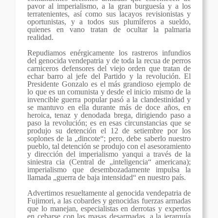
pavor al imperialismo, a la gran burguesía y a los
terratenientes, así como sus lacayos revisionistas y
oportunistas, y a todos sus plumíferos a sueldo,
quienes en vano tratan de ocultar la palmaria
realidad.
Repudiamos enérgicamente los rastreros infundios
del genocida vendepatria y de toda la recua de perros
carniceros defensores del viejo orden que tratan de
echar barro al jefe del Partido y la revolución.
El
Presidente Gonzalo es el más grandioso ejemplo de
lo que es un comunista y desde el inicio mismo de la
invencible guerra popular pasó a la clandestinidad y
se mantuvo en ella durante más de doce años, en
heroica, tenaz y denodada brega, dirigiendo paso a
paso la revolución; es en esas circunstancias que se
produjo su detención el 12 de setiembre por los
soplones de la „dincote“; pero, debe saberlo nuestro
pueblo, tal detención se produjo con el asesoramiento
y dirección del imperialismo yanqui a través de la
siniestra cia (Central de „inteligencia“ americana);
imperialismo que desembozadamente impulsa la
llamada „guerra de baja intensidad“ en nuestro país.
Advertimos resueltamente al genocida vendepatria de
Fujimori, a las cobardes y genocidas fuerzas armadas
que lo manejan, especialistas en derrotas y expertos
en cebarse con las masas desarmadas, a la jerarquía