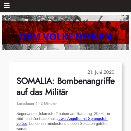
Zum
Inhalt
springen
DEM VOLKE DIENEN
21. Juni 2020
SOMALIA: Bombenangriffe
auf das Militär
Lesedauer:
1–2 Minuten
Sogenannte „Islamisten“ haben am Samstag, 20.06., in
Süd- und Zentralsomalia
zwei Angriffe mit Sprengstoff
verübt
, bei denen mindestens sieben Soldaten getötet
wurden.