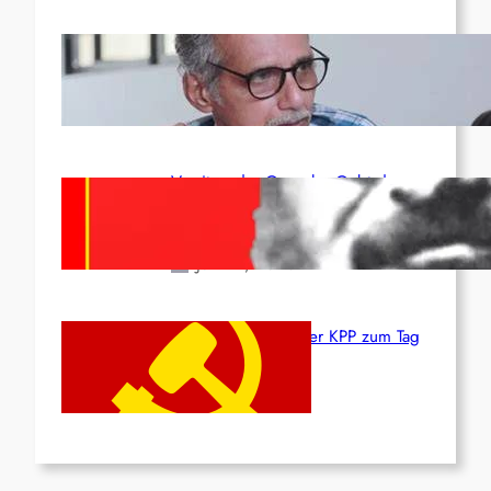
Indien: „Die Politik der
Kapitulation“ von K. Murali (Ajith)
Juli 1, 2026
Vorsitzender Gonzalo: Gebt das
Leben für die Partei und die
Revolution!
Juni 19, 2026
Beschluss des ZK der KPP zum Tag
des Heldentums
Juni 19, 2026