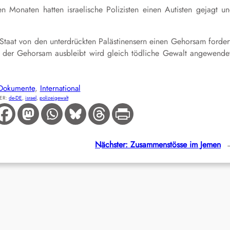
gen Monaten hatten israelische Polizisten einen Autisten gejagt u
 Staat von den unterdrückten Palästinensern einen Gehorsam forder
n der Gehorsam ausbleibt wird gleich tödliche Gewalt angewende
Dokumente
, 
International
ER:
de-DE
, 
israel
, 
polizeigewalt
Nächster:
Zusammenstösse im Jemen