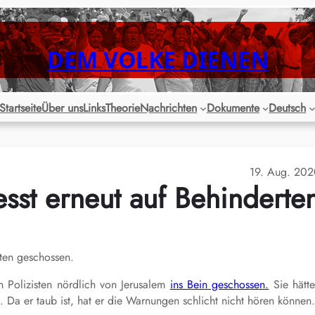
DEM VOLKE DIENEN
Startseite
Über uns
Links
Theorie
Nachrichten
Dokumente
Deutsch
19. Aug. 20
iesst erneut auf Behinderte
rten geschossen.
n Polizisten nördlich von Jerusalem
ins Bein geschossen.
Sie hätt
. Da er taub ist, hat er die Warnungen schlicht nicht hören können.