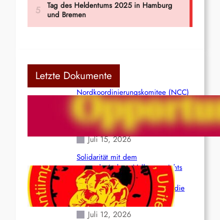
Letzte Dokumente
Nordkoordinierungskomitee (NCC)
der Kommunistischen Partei Indiens
(Maoistisch): Postmoderner
Opportunismus
Juli 15, 2026
Solidarität mit dem
venezolanischem Volk angesichts
der verlorenen Leben und der
katastrophalen Situation durch die
Erdbeben des 24. Juni!
Juli 12, 2026