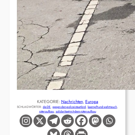
KATEGORIE:
Nachrichten
, 
Europa
SCHLAGWÖRTER:
de-DE
, 
gegen-den-polizeistaat-brd
, 
kaempft-und-wehrt-euch
, 
roter-aufbau
, 
solidaritaet-mit-dem-roten-aufbau