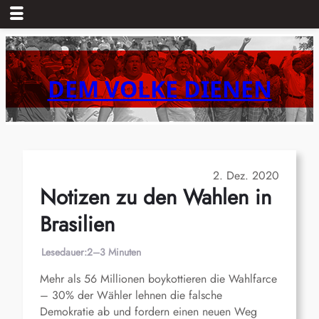
Zum
Inhalt
springen
DEM VOLKE DIENEN
2. Dez. 2020
Notizen zu den Wahlen in
Brasilien
Lesedauer:
2–3 Minuten
Mehr als 56 Millionen boykottieren die Wahlfarce
– 30% der Wähler lehnen die falsche
Demokratie ab und fordern einen neuen Weg