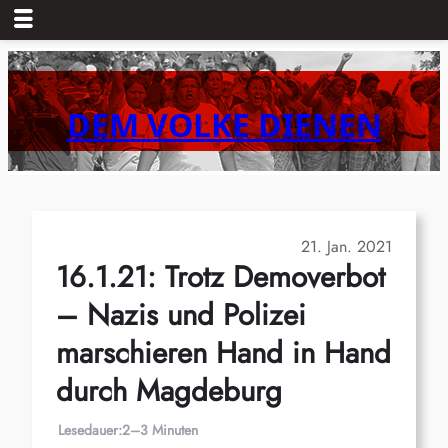
Zum
Inhalt
springen
DEM VOLKE DIENEN
21. Jan. 2021
16.1.21: Trotz Demoverbot
– Nazis und Polizei
marschieren Hand in Hand
durch Magdeburg
Lesedauer:
2–3 Minuten