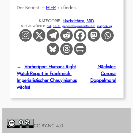
Der Bericht ist
HIER
zu finden.
KATEGORIE:
Nachrichten
, 
BRD
SCHLAGWÖRTER:
brd
, 
de-DE
, 
gegen-den-polizeistaat-brd
, 
magdeburg
←
Vorheriger:
Humans Right
Nächster:
Watch-Report in Frankreich:
Corona-
Imperialistischer Chauvinismus
Doppelmoral
wächst
→
CC BY-NC 4.0