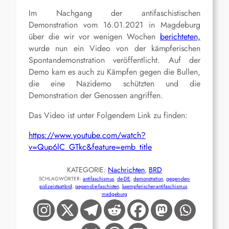
Im Nachgang der antifaschistischen
Demonstration vom 16.01.2021 in Magdeburg
über die wir vor wenigen Wochen
berichteten,
wurde nun ein Video von der kämpferischen
Spontandemonstration veröffentlicht. Auf der
Demo kam es auch zu Kämpfen gegen die Bullen,
die eine Nazidemo schützten und die
Demonstration der Genossen angriffen.
Das Video ist unter Folgendem Link zu finden:
https://www.youtube.com/watch?
v=Qup6lC_GTkc&feature=emb_title
KATEGORIE:
Nachrichten
, 
BRD
SCHLAGWÖRTER:
antifaschismus
, 
de-DE
, 
demonstration
, 
gegen-den-
polizeistaat-brd
, 
gegen-die-faschisten
, 
kaempferischer-antifaschismus
, 
madgeburg