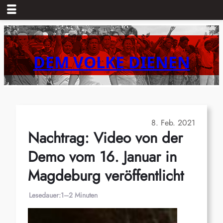
Zum
Inhalt
springen
DEM VOLKE DIENEN
8. Feb. 2021
Nachtrag: Video von der
Demo vom 16. Januar in
Magdeburg veröffentlicht
Lesedauer:
1–2 Minuten