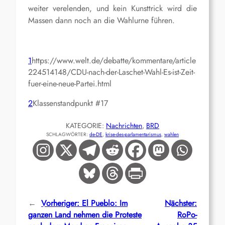
weiter verelenden, und kein Kunsttrick wird die
Massen dann noch an die Wahlurne führen.
1
https://www.welt.de/debatte/kommentare/article
224514148/CDU-nach-der-Laschet-Wahl-Es-ist-Zeit-
fuer-eine-neue-Partei.html
2
Klassenstandpunkt #17
KATEGORIE:
Nachrichten
, 
BRD
SCHLAGWÖRTER:
de-DE
, 
krise-des-parlamentarismus
, 
wahlen
←
Vorheriger:
El Pueblo: Im
Nächster:
ganzen Land nehmen die Proteste
RoPo-