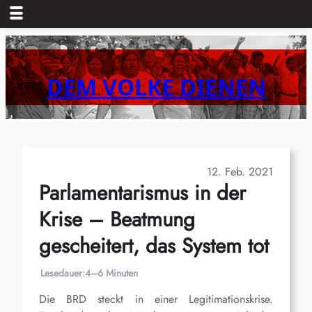
Zum
Inhalt
springen
DEM VOLKE DIENEN
12. Feb. 2021
Parlamentarismus in der
Krise – Beatmung
gescheitert, das System tot
Lesedauer:
4–6 Minuten
Die BRD steckt in einer Legitimationskrise.