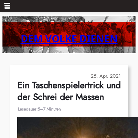
Zum
Inhalt
springen
DEM VOLKE DIENEN
25. Apr. 2021
Ein Taschenspielertrick und
der Schrei der Massen
Lesedauer:
5–7 Minuten