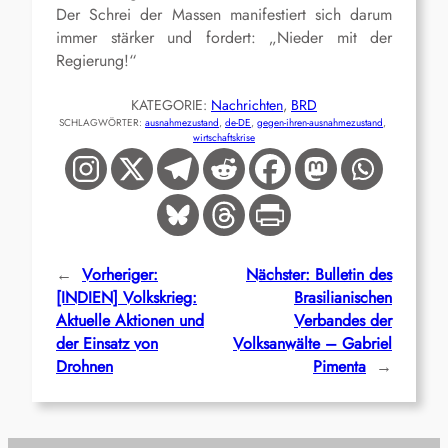
Der Schrei der Massen manifestiert sich darum
immer stärker und fordert: „Nieder mit der
Regierung!“
KATEGORIE:
Nachrichten
, 
BRD
SCHLAGWÖRTER:
ausnahmezustand
, 
de-DE
, 
gegen-ihren-ausnahmezustand
, 
wirtschaftskrise
←
Vorheriger:
Nächster:
Bulletin des
[INDIEN] Volkskrieg:
Brasilianischen
Aktuelle Aktionen und
Verbandes der
der Einsatz von
Volksanwälte – Gabriel
Drohnen
Pimenta
→