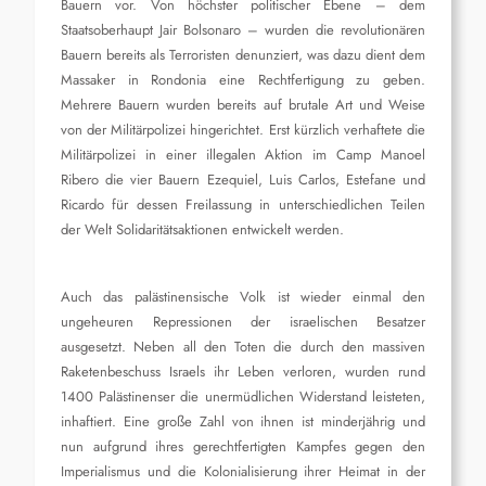
Bauern vor. Von höchster politischer Ebene – dem
Staatsoberhaupt Jair Bolsonaro – wurden die revolutionären
Bauern bereits als Terroristen denunziert, was dazu dient dem
Massaker in Rondonia eine Rechtfertigung zu geben.
Mehrere Bauern wurden bereits auf brutale Art und Weise
von der Militärpolizei hingerichtet. Erst kürzlich verhaftete die
Militärpolizei in einer illegalen Aktion im Camp Manoel
Ribero die vier Bauern Ezequiel, Luis Carlos, Estefane und
Ricardo für dessen Freilassung in unterschiedlichen Teilen
der Welt Solidaritätsaktionen entwickelt werden.
Auch das palästinensische Volk ist wieder einmal den
ungeheuren Repressionen der israelischen Besatzer
ausgesetzt. Neben all den Toten die durch den massiven
Raketenbeschuss Israels ihr Leben verloren, wurden rund
1400 Palästinenser die unermüdlichen Widerstand leisteten,
inhaftiert. Eine große Zahl von ihnen ist minderjährig und
nun aufgrund ihres gerechtfertigten Kampfes gegen den
Imperialismus und die Kolonialisierung ihrer Heimat in der