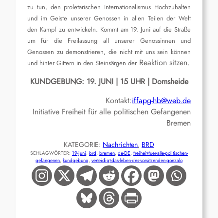
zu tun, den proletarischen Internationalismus Hochzuhalten
und im Geiste unserer Genossen in allen Teilen der Welt
den Kampf zu entwickeln. Kommt am 19. Juni auf die Straße
um für die Freilassung all unserer Genossinnen und
Genossen zu demonstrieren, die nicht mit uns sein können
Reaktion sitzen.
und hinter Gittern in den Steinsärgen der
KUNDGEBUNG: 19. JUNI | 15 UHR | Domsheide
Kontakt:
iffapg-hb@web.de
Initiative Freiheit für alle politischen Gefangenen
Bremen
KATEGORIE:
Nachrichten
, 
BRD
SCHLAGWÖRTER:
19-juni
, 
brd
, 
bremen
, 
de-DE
, 
freiheit-fuer-alle-politischen-
gefangenen
, 
kundgebung
, 
verteidigt-das-leben-des-vorsitzenden-gonzalo