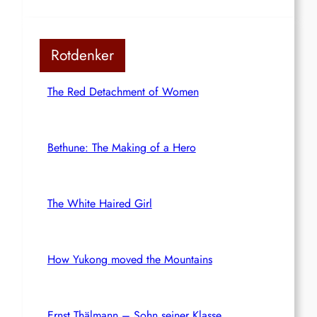
Rotdenker
The Red Detachment of Women
Bethune: The Making of a Hero
The White Haired Girl
How Yukong moved the Mountains
Ernst Thälmann – Sohn seiner Klasse