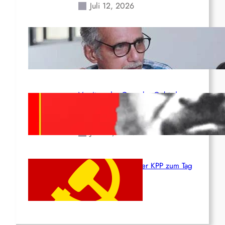
Juli 12, 2026
Indien: „Die Politik der
Kapitulation“ von K. Murali (Ajith)
Juli 1, 2026
Vorsitzender Gonzalo: Gebt das
Leben für die Partei und die
Revolution!
Juni 19, 2026
Beschluss des ZK der KPP zum Tag
des Heldentums
Juni 19, 2026