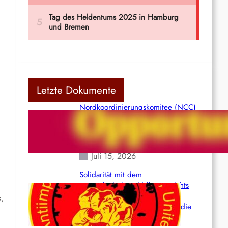
Letzte Dokumente
Nordkoordinierungskomitee (NCC)
der Kommunistischen Partei Indiens
(Maoistisch): Postmoderner
Opportunismus
Juli 15, 2026
.
Solidarität mit dem
venezolanischem Volk angesichts
der verlorenen Leben und der
s,
katastrophalen Situation durch die
Erdbeben des 24. Juni!