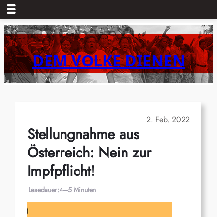
Zum
Inhalt
springen
DEM VOLKE DIENEN
2. Feb. 2022
Stellungnahme aus
Österreich: Nein zur
Impfpflicht!
Lesedauer:
4–5 Minuten