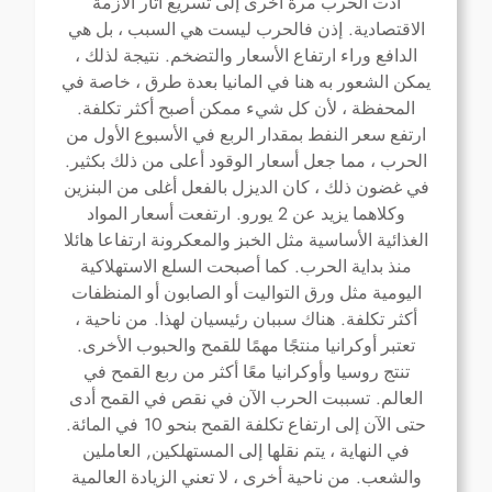
أدت الحرب مرة أخرى إلى تسريع آثار الأزمة
.
الاقتصادية
إذن فالحرب ليست هي السبب ، بل هي
.
الدافع وراء ارتفاع الأسعار والتضخم
نتيجة لذلك ،
يمكن الشعور به هنا في المانيا بعدة طرق ، خاصة في
.
المحفظة ، لأن كل شيء ممكن أصبح أكثر تكلفة
ارتفع سعر النفط بمقدار الربع في الأسبوع الأول من
.
الحرب ، مما جعل أسعار الوقود أعلى من ذلك بكثير
في غضون ذلك ، كان الديزل بالفعل أغلى من البنزين
.
2
وكلاهما يزيد عن
يورو
ارتفعت أسعار المواد
الغذائية الأساسية مثل الخبز والمعكرونة ارتفاعا هائلا
.
منذ بداية الحرب
كما أصبحت السلع الاستهلاكية
اليومية مثل ورق التواليت أو الصابون أو المنظفات
.
.
أكثر تكلفة
هناك سببان رئيسيان لهذا
من ناحية ،
.
تعتبر أوكرانيا منتجًا مهمًا للقمح والحبوب الأخرى
تنتج روسيا وأوكرانيا معًا أكثر من ربع القمح في
.
العالم
تسببت الحرب الآن في نقص في القمح أدى
.
10
حتى الآن إلى ارتفاع تكلفة القمح بنحو
في المائة
,
في النهاية ، يتم نقلها إلى المستهلكين
العاملين
.
والشعب
من ناحية أخرى ، لا تعني الزيادة العالمية