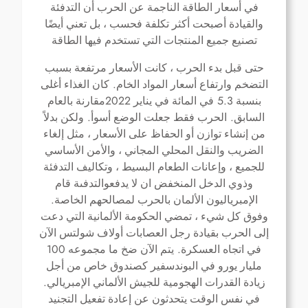
في أسعار الطاقة الناجمة عن الحرب أن التدفئة
والقيادة أصبحت أكثر تكلفة فحسب ، بل تعني أيضًا
تصنيع جميع المنتجات التي تستخدم فيها الطاقة
حتى قبل بدء الحرب ، كانت الأسعار مرتفعة بسبب
.
التضخم وارتفاع أسعار المواد الخام
كان الغذاء أغلى
2022
5.3
بنسبة
في المائة في يناير
مقارنة بالعام
.
.
السابق
الحرب فقط جعلت الوضع أسوأ
ولكن بدلاً
من إنشاء توازن أو الحفاظ على الأسعار ، مثل إلغاء
الضريب والنقل المحلي المجاني ، والأمن الأساسي
للجميع ، وإعانات الطعام البسيط ، وتكاليف التدفئة
وذوي الدخل المنخفض ان لا يدفعوالتدفىة قام
.
الإمبرياليون الألمان بالحرب لمصالحهم الخاصة
وفوق كل شيء ، تمضي الحكومة الألمانية التي دعت
إلى الحرب بقيادة رجل العصابات أولاف شولتس الآن
100
.
في اتجاه العسكرة
يتم الآن ضخ ما مجموعه
مليار يورو في البوندسفير كصندوق خاص من أجل
.
زيادة القدرات الهجومية للجيش الألماني الإمبريالي
في نفس الوقت يتحدثون عن إعادة تفعيل التجنيد