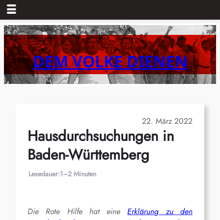
Zum
Inhalt
springen
DEM VOLKE DIENEN
22. März 2022
Hausdurchsuchungen in
Baden-Württemberg
Lesedauer:
1–2 Minuten
Die Rote Hilfe hat eine
Erklärung zu den