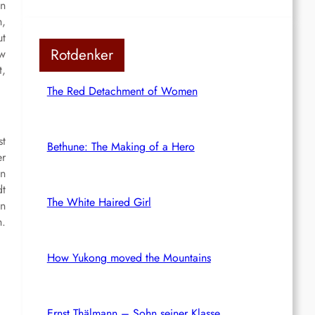
en
h,
ut
Rotdenker
ew
t,
The Red Detachment of Women
st
Bethune: The Making of a Hero
er
en
dt
The White Haired Girl
en
h.
How Yukong moved the Mountains
Ernst Thälmann – Sohn seiner Klasse