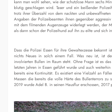
kann man wohl sehen, wie der schutzlose Mann sechs Minu
blutig geschlagen wird. Taser und ein beißender Polizei
trotz ihrer Überzahl von dem nackten und unbewaffneten M
Angaben der Polizeibeamten ihnen gegenüber aggressiv v
mit dem filmenden Augenzeuge widerlegt werden, der Ma
als dann schon der Polizeihund auf ihn zu eilte und sich i
Da
s
s die Polizei Essen für ihre Gewaltexzesse bekannt ist
nichts
N
eues in solch eine
m
Fall. Was neu ist, ist d
involvierten Bullen im Raum steht. Ohne Frage ist es da
letzten Jahren in Essen geführt wurde und auch weiterhin 
bereits eine Kontinuität. Es existiert eine Vielzahl an Fäl
Massen die bereits die volle Härte des Bullenterrors zu
2019 wurde Adel B. in seinen Hausflur erschossen, 2017 p