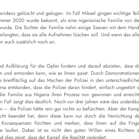
svideos gelöscht und gelogen. Im Fall Mikael gingen wichtige Tei
ommer 2020 wurde bekannt, als eine nigerianische Familie von d
gt wurde. Die Tochter der Familie nahm einige Szenen mit dem Han
rlangten, dass sie alle Aufnahmen löschen soll. Und wenn das all
nn auch zusätzlich noch an.
nd Aufklärung für die Opfer fordern und darauf abzielen, dass d
geln und ermorden kann, wie es ihnen passt. Durch Demonstratione
breitflächig auf das Machen der Polizei in den unterschiedlich
ima entstanden, dass die Polizei daran hindert, einfach ungestört 
die Familie aus Nigeria ihren Prozess nun gewinnen und erreich
n Fall zeigt dies deutlich. Noch vor drei Jahren wäre das undenkb
 – die Polizei hätte rein gar nichts zu befürchten. Aber der Kam
icht beendet hat, denn diese kann nur durch die Vernichtung d
t Konsequenzen fürchten und merken, dass ihnen auf die Fing
 laufen. Dabei ist es nicht den guten Willen eines Richters 
 dies zeigt, dass der Kampf die Realität verändert.