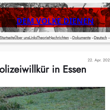
DEM VOLKE DIENEN
Startseite
Über uns
Links
Theorie
Nachrichten
Dokumente
Deutsch
22. Apr. 20
lizeiwillkür in Essen