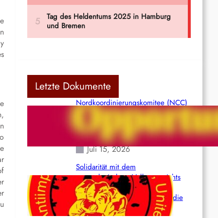
le
en
dy
es
Letzte Dokumente
Nordkoordinierungskomitee (NCC)
ie
der Kommunistischen Partei Indiens
n,
(Maoistisch): Postmoderner
en
Opportunismus
so
te
Juli 15, 2026
ar
Solidarität mit dem
pf
venezolanischem Volk angesichts
er
der verlorenen Leben und der
er
katastrophalen Situation durch die
zu
Erdbeben des 24. Juni!