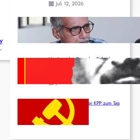
Juli 12, 2026
Indien: „Die Politik der
Kapitulation“ von K. Murali (Ajith)
Juli 1, 2026
У
→
Vorsitzender Gonzalo: Gebt das
Leben für die Partei und die
Revolution!
Juni 19, 2026
Beschluss des ZK der KPP zum Tag
des Heldentums
Juni 19, 2026