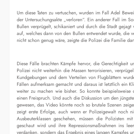
Um diese Taten zu vertuschen, wurden im Fall Adel Bewei
der Untersuchungsakte „verloren“. Ein anderer Fall im S
Bullen verprügelt, schikaniert und durch die Stadt geja
auf, welches dann von den Bullen entwendet wurde, die ve
nicht schon genug wäre, zeigte die Polizei die Familie da
Diese Fälle brachten Kämpfe hervor, die Gerechtigkeit u
Polizei nicht weiterhin die Massen terrorisieren, verprü
Kundgebungen und dem Verteilen von Flugblättern wurde 
Fällen aufmerksam gemacht und daraus ist letztlich ein Kl
weiter zu machen wie bisher. So konnte beispielsweise 
einen Freispruch. Und auch die Diskussion um den jüngste
gewesen, das Video könnte noch so brutale Szenen zeigen
zeigt erste Erfolge, auch wenn er Polizeigewalt noch n
Ausbeuterklassen geschehen, müssen die Polizisten mi
geschaut wird und ihre Repressionsmaßnahmen ins leere
verdanken, sondern das Ergebnis eines langen Kampfes und