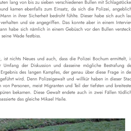
ten lang von bis zu sieben verschiedenen Bullen mit Schlagstöck
hund kamen ebenfalls zum Einsatz, da sich die Polizei, angeblic
ann in ihrer Sicherheit bedroht fühlte. Dieser habe sich auch la
erhalten und sie angegriffen. Das konnte aber in einem Intervi
nn habe sich nämlich in einem Gebüsch vor den Bullen versteck
n seine Wade festbiss.
, ist nichts
N
eues
und a
uch, da
s
s die Polizei Bochum ermittelt, i
er Umfang der Diskussion und das
s
eine mögliche Bestrafung d
s Ergebnis des langen Kampfes, der genau über diese Frage in d
geführt wird. Denn Polizeigewalt und -willkür haben in dieser Sta
len von Personen, meist Migranten und Teil der tiefsten und breitest
 spüren bekamen. Diese Gewalt endete auch in zwei Fällen tödlic
assierte das gleiche Mikael Haile.