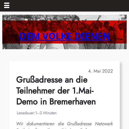
Zum
Inhalt
springen
DEM VOLKE DIENEN
4. Mai 2022
Grußadresse an die
Teilnehmer der 1.Mai-
Demo in Bremerhaven
Lesedauer:
1–2 Minuten
Wir dokumentieren die Grußadresse Netzwerk