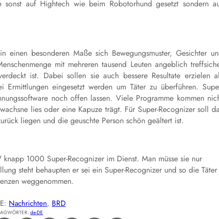
 sonst auf Hightech wie beim Robotorhund gesetzt sondern a
 in einen besonderen Maße sich Bewegungsmuster, Gesichter u
enschenmenge mit mehreren tausend Leuten angeblich treffsich
deckt ist. Dabei sollen sie auch bessere Resultate erzielen a
i Ermittlungen eingesetzt werden um Täter zu überführen. Supe
ennungssoftware noch offen lassen. Viele Programme kommen nic
wachsne lies oder eine Kapuze trägt. Für Super-Recognizer soll d
urück liegen und die geuschte Person schön geältert ist.
W knapp 1000 Super-Recognizer im Dienst. Man müsse sie nur
llung steht behaupten er sei ein Super-Recognizer und so die Täter
 Grenzen weggenommen.
IE:
Nachrichten
, 
BRD
LAGWÖRTER:
de-DE