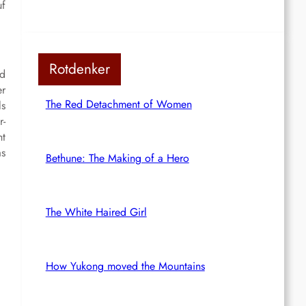
uf
Rotdenker
nd
er
The Red Detachment of Women
ls
r-
ht
as
Bethune: The Making of a Hero
The White Haired Girl
How Yukong moved the Mountains