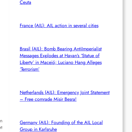
Ceuta
France (AIL): AIL action in several cities
Brasil (AIL): Bomb Bearing AntiImperialist
Messages Explodes at Havan’s ‘Statue of
Liberty’ in Maceió; Luciano Hang Alleges
‘Terrorism’
Netherlands (AIL): Emergency Joint Statement
– Free comrade Misir Besra!
n
Germany (AIL): Founding of the AIL Local
rt
Group in Karlsruhe