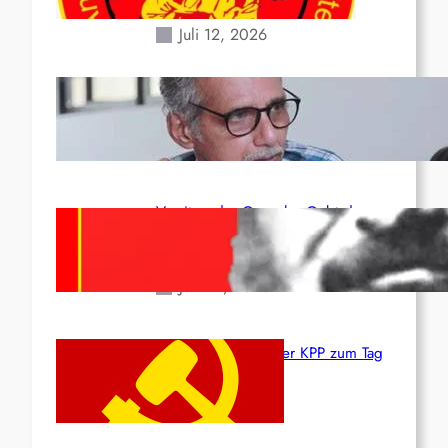
Erdbeben des 24. Juni!
Juli 12, 2026
Indien: „Die Politik der
Kapitulation“ von K. Murali (Ajith)
Juli 1, 2026
Vorsitzender Gonzalo: Gebt das
Leben für die Partei und die
Revolution!
Juni 19, 2026
Beschluss des ZK der KPP zum Tag
des Heldentums
Juni 19, 2026