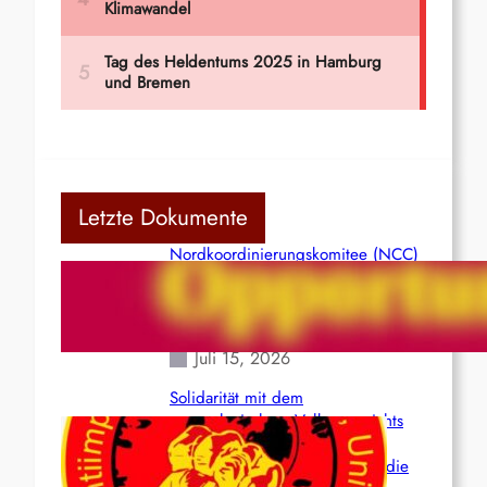
Letzte Dokumente
Nordkoordinierungskomitee (NCC)
der Kommunistischen Partei Indiens
(Maoistisch): Postmoderner
Opportunismus
Juli 15, 2026
Solidarität mit dem
venezolanischem Volk angesichts
der verlorenen Leben und der
katastrophalen Situation durch die