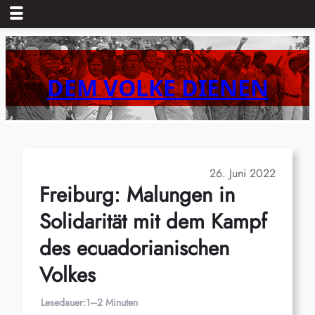
Zum
Inhalt
springen
DEM VOLKE DIENEN
26. Juni 2022
Freiburg: Malungen in
Solidarität mit dem Kampf
des ecuadorianischen
Volkes
Lesedauer:
1–2 Minuten