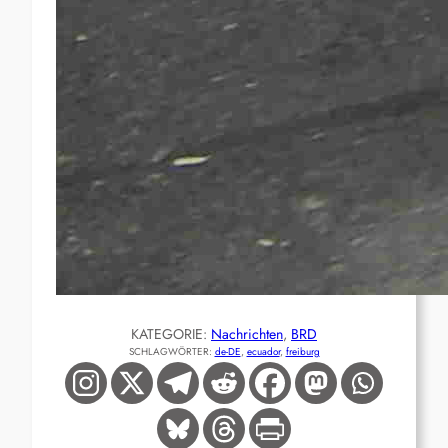
KATEGORIE:
Nachrichten
, 
BRD
SCHLAGWÖRTER:
de-DE
, 
ecuador
, 
freiburg