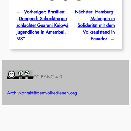
←
Vorheriger:
Brasilien:
Nächster:
Hamburg:
„Dringend: Schocktruppe
Malungen in
schlachtet Guarani Kaiowá
Solidarität mit dem
Jugendliche in Amambai,
Volksaufstand in
MS“
Ecuador
→
CC BY-NC 4.0
Archiv
kontakt@demvolkedienen.org