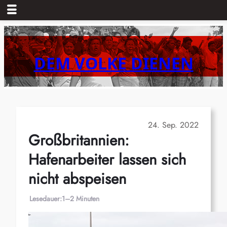
Zum
Inhalt
springen
DEM VOLKE DIENEN
24. Sep. 2022
Großbritannien:
Hafenarbeiter lassen sich
nicht abspeisen
Lesedauer:
1–2 Minuten