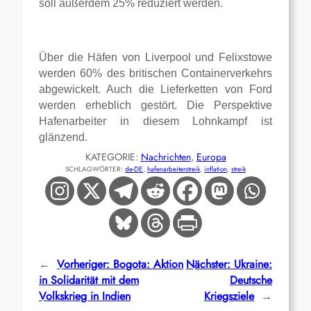
soll außerdem 25% reduziert werden.
Über die Häfen von Liverpool und Felixstowe
werden 60% des britischen Containerverkehrs
abgewickelt. Auch die Lieferketten von Ford
werden erheblich gestört. Die Perspektive
Hafenarbeiter in diesem Lohnkampf ist
glänzend.
KATEGORIE:
Nachrichten
, 
Europa
SCHLAGWÖRTER:
de-DE
, 
hafenarbeiterstreik
, 
inflation
, 
streik
←
Vorheriger:
Bogota: Aktion
Nächster:
Ukraine:
in Solidarität mit dem
Deutsche
Volkskrieg in Indien
Kriegsziele
→