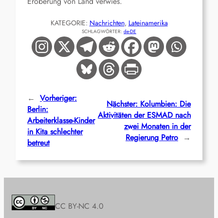
Eroberung von Land verwies.
KATEGORIE:
Nachrichten
, 
Lateinamerika
SCHLAGWÖRTER:
de-DE
←
Vorheriger:
Nächster:
Kolumbien: Die
Berlin:
Aktivitäten der ESMAD nach
Arbeiterklasse-Kinder
zwei Monaten in der
in Kita schlechter
Regierung Petro
→
betreut
CC BY-NC 4.0