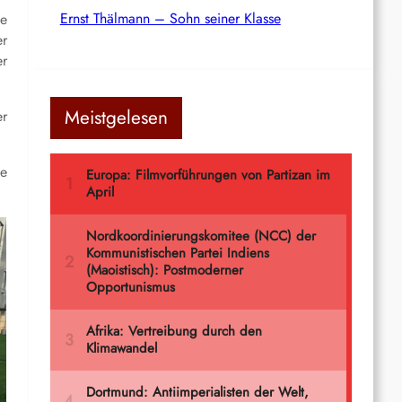
Ernst Thälmann – Sohn seiner Klasse
ve
er
er
Meistgelesen
er
ie