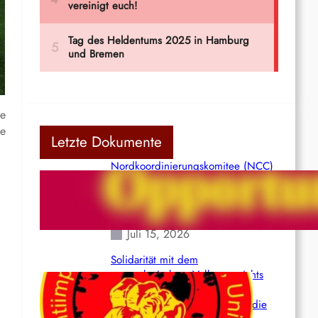
ie
ie
Letzte Dokumente
Nordkoordinierungskomitee (NCC)
der Kommunistischen Partei Indiens
(Maoistisch): Postmoderner
Opportunismus
Juli 15, 2026
Solidarität mit dem
venezolanischem Volk angesichts
der verlorenen Leben und der
katastrophalen Situation durch die