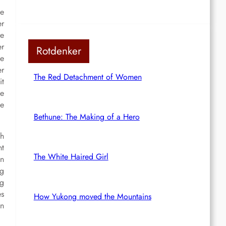
ie
er
re
er
Rotdenker
ie
er
The Red Detachment of Women
it
ie
se
Bethune: The Making of a Hero
ch
nt
The White Haired Girl
ln
ag
ng
es
How Yukong moved the Mountains
en