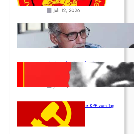
Erdbeben des 24. Juni!
Juli 12, 2026
Indien: „Die Politik der
Kapitulation“ von K. Murali (Ajith)
Juli 1, 2026
Vorsitzender Gonzalo: Gebt das
Leben für die Partei und die
Revolution!
Juni 19, 2026
Beschluss des ZK der KPP zum Tag
des Heldentums
Juni 19, 2026