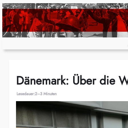
Zum
Inhalt
springen
Dänemark: Über die W
Lesedauer:
2–3 Minuten