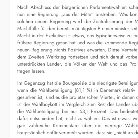
Nach Abschluss der bürgerlichen Parlamentswahlen schei
nun eine Regierung „aus der Mitte“ anstreben. Was kön
solchen neuen Regierung wird die Zentralisierung der 
Machtfülle für den bereits mächtigsten Premierminister sei
Macht in der Exekutive ist etwas, das typischerweise zu be
frühere Regierung getan hat und was die kommende Regier
neuen Regierung nichts Positives erwarten. Diese Vertrete
dem Zweiten Weltkrieg fortsetzen und sich darauf vorber
unterdrückten Länder, die Völker der Welt und das Prole
tragen lassen.
Im Gegenzug hat die Bourgeoisie die niedrigste Beteilig
wenn die Wahlbeteiligung (81,1 %) in Dänemark relativ 
gesunken ist, sind es die proletarischen Viertel, in denen di
ist der Wahlboykott im Vergleich zum Rest des Landes übe
die Wahlbeteiligung bei nur 63,1 Prozent. Das bedeutet,
dafür entschieden hat, nicht zu wählen. Das ist etwas, w
gab zahlreiche Kommentare über die niedrige Wahlb
hauptsächlich dafür verurteilt wurden, dass sie „nicht an 