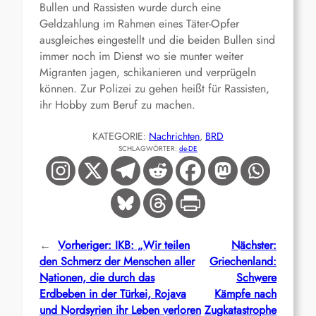
Bullen und Rassisten wurde durch eine
Geldzahlung im Rahmen eines Täter-Opfer
ausgleiches eingestellt und die beiden Bullen sind
immer noch im Dienst wo sie munter weiter
Migranten jagen, schikanieren und verprügeln
können. Zur Polizei zu gehen heißt für Rassisten,
ihr Hobby zum Beruf zu machen.
KATEGORIE:
Nachrichten
, 
BRD
SCHLAGWÖRTER:
de-DE
←
Vorheriger:
IKB: „Wir teilen
Nächster:
den Schmerz der Menschen aller
Griechenland:
Nationen, die durch das
Schwere
Erdbeben in der Türkei, Rojava
Kämpfe nach
und Nordsyrien ihr Leben verloren
Zugkatastrophe