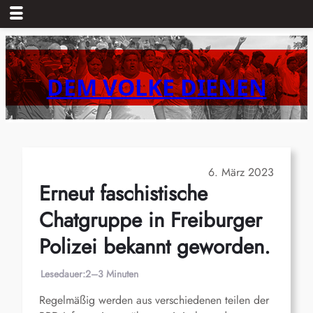
Zum
Inhalt
springen
DEM VOLKE DIENEN
6. März 2023
Erneut faschistische
Chatgruppe in Freiburger
Polizei bekannt geworden.
Lesedauer:
2–3 Minuten
Regelmäßig werden aus verschiedenen teilen der