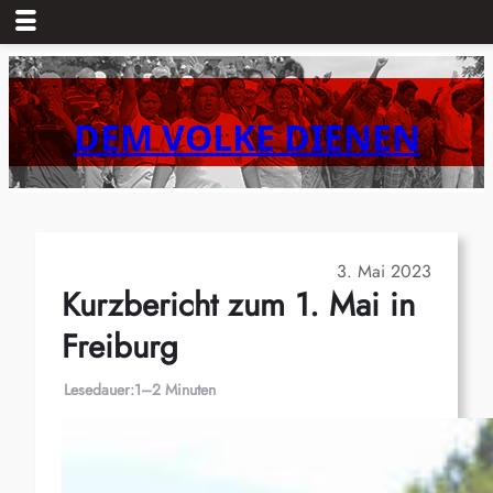
Zum
Inhalt
springen
DEM VOLKE DIENEN
3. Mai 2023
Kurzbericht zum 1. Mai in
Freiburg
Lesedauer:
1–2 Minuten