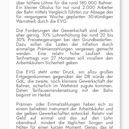
über höhere Löhne für die rund 180.000 Bahner.
Ein kleiner Obulus für nur rund 2.000 Arbeiter
der Bahn mittels Vergleich führten zur Absage des
für vergangene Woche geplanten 50-stündigen
Warnstreik durch die EVG.
Die Forderungen der Gewerkschaft sind jedoch
eher gering. 10% Lohnerhöhung bei rund 20 bis
30% Preissteigerungen bei den Grundbedarfen.
Dazu sollen die Lasten der Inflation durch
einmalige Prämienzahlungen vergessen gemacht
werden. Eine relativ hohe Laufzeit des
Tarifvertrags von 27 Monaten soll vorallem den
Arbeitskäufern Sicherheit geben.
Die EVG steht unter Druck, ein allzu großes
Entgegenkommen gegenüber der DB würde der
GdL, die zweite, noch kleinere Gewerkschaft der
Bahner, sicherlich im Wettstreit zugute kommen.
Deren Tarifauseinandersetzung mit der Bahn
beginnt im Herbst.
Prämien- oder Einmalzahlungen haben sich zu
einem beliebten Instrument der Arbeitskäufer und
der gelben Gewerkschaften entwickel. Relativ viel
Geld auf einmal und das auf den Lohn
obendrauf, mindert die täglichen Sorgen und
Nöten für einen kurzen Moment. Genau das ist