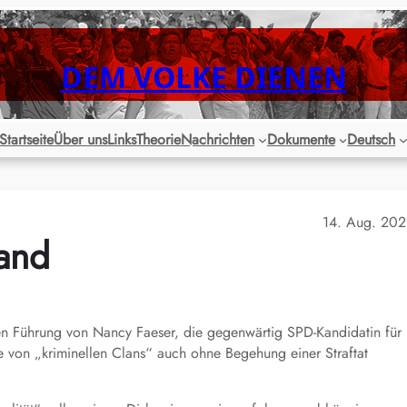
DEM VOLKE DIENEN
Startseite
Über uns
Links
Theorie
Nachrichten
Dokumente
Deutsch
14. Aug. 20
land
en Führung von Nancy Faeser, die gegenwärtig SPD-Kandidatin für
e von „kriminellen Clans“ auch ohne Begehung einer Straftat