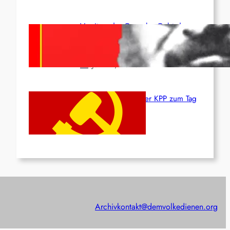
Vorsitzender Gonzalo: Gebt das
Leben für die Partei und die
Revolution!
Juni 19, 2026
Beschluss des ZK der KPP zum Tag
des Heldentums
Juni 19, 2026
Archiv
kontakt@demvolkedienen.org