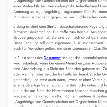
„Angehörige von Gemeinschaften der Organisierten Krimin
einer strafrechtlichen Verurteilung“ ihr Aufenthaltsrecht ve
Änderung sei es, „Angehörige sogenannter Clan-Strukturen 
Ministeriumssprecherin gegenüber der Süddeutschen Zeitu
Bislang existiert eine ähnlich pauschalisierende Regelung
Terrorismusbekämpfung. Die treffe zum Beispiel Ausländer
Gruppe gespendet hat. Sie sind demnach selbst dann ausz
Diese Regelung soll dem sogenannt „Diskussionsentwurf“ 
auch für Menschen gelten, die einer sogenannten Clan-Str
In Punkt sechs des
Dokuments
schlägt das Innenministeriu
wird festgelegt, wann bei einem Menschen „das Ausweise
eine Abschiebung aus Sicht der Behörden geboten sei. Z
oder wenn er oder sie „die freiheitliche demokratische G
gefährdet“, und zwar auch dann, „wenn er einer Vereinigu
er eine derartige Vereinigung unterstützt oder unterstützt
die in der aus Sicht der Herrschenden falschen Moschee
vorgelegten Papier soll künftig noch ein weiterer Tatbest
„Angehörige von Gemeinschaften der Organisierten Krimina