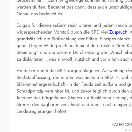
Großfamilien. „Clan“-Angehörige könnten nun künftig „un
werden dürfen. Bedeutet das dann, dass auch unschuldige
Genau das bedeutet es.
Es gab für diesen äußerst reaktionären und jedem (auch bü
widersprechenden Vorstoß durch die SPD viel
Zuspruch
. 
grundsätzlich die Stoßrichtung der Pläne. Einziges Manko 
gehe. Gegen Widerpruch auch nicht derrt reaktionären Kre
Steuerung“ und die bessere Durchsetzung der „Abschiebun
zu diskutieren, „was sinnvoll, nützlich und vor allem auch 
An dieser durch die SPD vorgeschlagenen Ausweitung der,
Rechstauffassung, die in dem was heute die BRD ist, wahr
Sklavenhaltergesellschaft, in der Feudalzeit aufkam und gr
Schuldprinzip vereinbar ist, und zuvor leiglich durch de
Tendenz des bürgerlichen Staates zur Reaktionarisierung, 
Grenze des Sagbaren verschiebt und damit nach einiger Z
Landesregierungen liefert.
KATEGOR
SCH