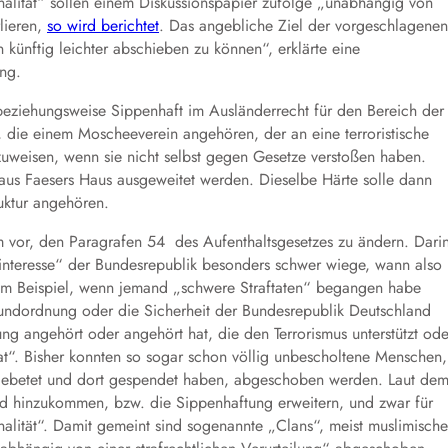
alität“ sollen einem Diskussionspapier zufolge „unabhängig von
rlieren,
so wird berichtet
. Das angebliche Ziel der vorgeschlagenen
künftig leichter abschieben zu können“, erklärte eine
ng.
 beziehungsweise Sippenhaft im Ausländerrecht für den Bereich der
, die einem Moscheeverein angehören, der an eine terroristische
uweisen, wenn sie nicht selbst gegen Gesetze verstoßen haben.
aus Faesers Haus ausgeweitet werden. Dieselbe Härte solle dann
uktur angehören.
m vor, den Paragrafen 54 des Aufenthaltsgesetzes zu ändern. Dari
interesse“ der Bundesrepublik besonders schwer wiege, wann also
um Beispiel, wenn jemand „schwere Straftaten“ begangen habe
rundordnung oder die Sicherheit der Bundesrepublik Deutschland
ng angehört oder angehört hat, die den Terrorismus unterstützt ode
 hat“. Bisher konnten so sogar schon völlig unbescholtene Menschen,
 gebetet und dort gespendet haben, abgeschoben werden. Laut de
and hinzukommen, bzw. die Sippenhaftung erweitern, und zwar für
lität“. Damit gemeint sind sogenannte „Clans“, meist muslimische