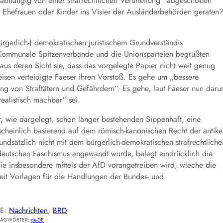
abhängig von einer strafrechtlichen Verurteilung“ abgeschoben
 Ehefrauen oder Kinder ins Visier der Ausländerbehörden geraten
rgerlich-) demokratischen juristischem Grundverständis
Kommunale Spitzenverbände und die Unionsparteien begrüßten
aus deren Sicht sie, dass das vorgelegte Papier nicht weit genug
isen verteidigte Faeser ihren Vorstoß. Es gehe um „bessere
g von Straftätern und Gefährdern“. Es gehe, laut Faeser nun dar
realistisch machbar“ sei.
 wie dargelegt, schon länger bestehenden Sippenhaft, eine
scheinlich basierend auf dem römisch-kanonischen Recht der antik
undsätzlich nicht mit dem bürgerlich-demokratischen strafrechtliche
n deutschen Faschismus angewandt wurde, belegt eindrücklich die
die insbesondere mittels der AfD vorangetreiben wird, wleche die
eit Vorlagen für die Handlungen der Bundes- und
IE:
Nachrichten
, 
BRD
LAGWÖRTER:
de-DE