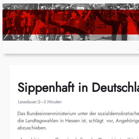
Zum
Inhalt
springen
Sippenhaft in Deutsch
Lesedauer:
2–3 Minuten
Das Bundesinnenministerium unter der sozialdemokratisch
die Landtagswahlen in Hessen ist, schlägt vor, Angehörig
abzuschieben.