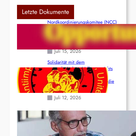
Letzte Dokumente
Nordkoordinierungskomitee (NCC)
der Kommunistischen Partei Indiens
(Maoistisch): Postmoderner
Opportunismus
Juli 15, 2026
Solidarität mit dem
venezolanischem Volk angesichts
der verlorenen Leben und der
katastrophalen Situation durch die
Erdbeben des 24. Juni!
Juli 12, 2026
Indien: „Die Politik der
Kapitulation“ von K. Murali (Ajith)
Juli 1, 2026