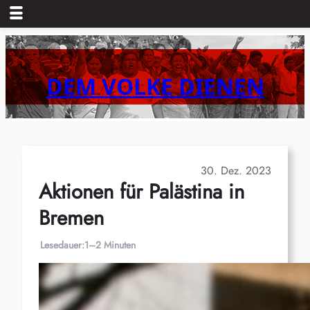
Zum
Inhalt
springen
DEM VOLKE DIENEN
30. Dez. 2023
Aktionen für Palästina in
Bremen
Lesedauer:
1–2 Minuten