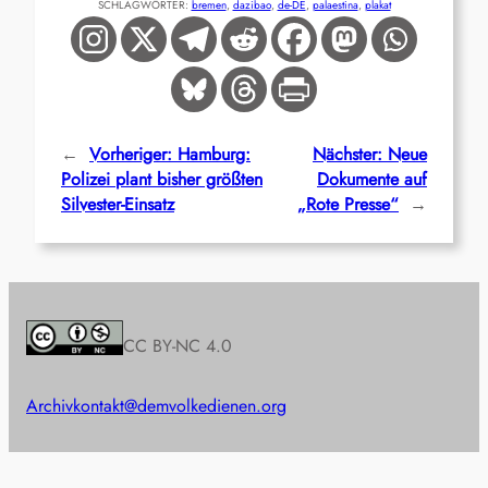
SCHLAGWÖRTER:
bremen
, 
dazibao
, 
de-DE
, 
palaestina
, 
plakat
←
Vorheriger:
Hamburg:
Nächster:
Neue
Polizei plant bisher größten
Dokumente auf
Silvester-Einsatz
„Rote Presse“
→
CC BY-NC 4.0
Archiv
kontakt@demvolkedienen.org