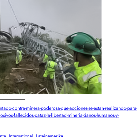
ntado-contra-minera-poderosa-que-acciones-se-estan-realizando-para
osivos-fallecidos-pataz-la-libertad-mineria-danos-humanos-y-
nte
, 
International
, 
Lateinamerika