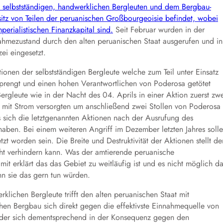
en selbstständigen, handwerklichen Bergleuten und dem Bergbau-
itz von Teilen der peruanischen Großbourgeoisie befindet, wobei
erialistischen Finanzkapital sind.
Seit Februar wurden in der
hmezustand durch den alten peruanischen Staat ausgerufen und in
ei eingesetzt.
onen der selbstständigen Bergleute welche zum Teil unter Einsatz
sprengt und einen hohen Verantwortlichen von Poderosa getötet
gleute wie in der Nacht des 04. Aprils in einer Aktion zuerst zw
mit Strom versorgten um anschließend zwei Stollen von Poderosa
 sich die letztgenannten Aktionen nach der Ausrufung des
ben. Bei einem weiteren Angriff im Dezember letzten Jahres soll
zt worden sein. Die Breite und Destruktivität der Aktionen stellt de
cht verhindern kann. Was der amtierende peruanische
it erklärt das das Gebiet zu weitläufig ist und es nicht möglich d
n sie das gern tun würden.
lichen Bergleute trifft den alten peruanischen Staat mit
hen Bergbau sich direkt gegen die effektivste Einnahmequelle von
f der sich dementsprechend in der Konsequenz gegen den