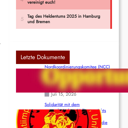
r
Letzte Dokumente
Nordkoordinierungskomitee (NCC)
der Kommunistischen Partei Indiens
(Maoistisch): Postmoderner
Opportunismus
Juli 15, 2026
Solidarität mit dem
venezolanischem Volk angesichts
der verlorenen Leben und der
katastrophalen Situation durch die