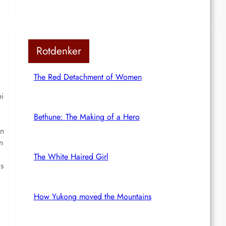
Rotdenker
The Red Detachment of Women
ei
Bethune: The Making of a Hero
en
n
The White Haired Girl
as
How Yukong moved the Mountains