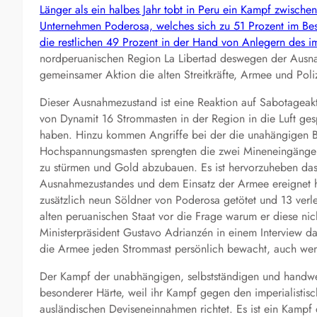
Länger als ein halbes Jahr tobt in Peru ein Kampf zwisch
Unternehmen Poderosa, welches sich zu 51 Prozent im Bes
die restlichen 49 Prozent in der Hand von Anlegern des imp
nordperuanischen Region La Libertad deswegen der Ausna
gemeinsamer Aktion die alten Streitkräfte, Armee und Poliz
Dieser Ausnahmezustand ist eine Reaktion auf Sabotageakti
von Dynamit 16 Strommasten in der Region in die Luft ge
haben. Hinzu kommen Angriffe bei der die unahängigen Ber
Hochspannungsmasten sprengten die zwei Mineneingänge 
zu stürmen und Gold abzubauen. Es ist hervorzuheben das
Ausnahmezustandes und dem Einsatz der Armee ereignet ha
zusätzlich neun Söldner von Poderosa getötet und 13 verlet
alten peruanischen Staat vor die Frage warum er diese ni
Ministerpräsident Gustavo Adrianzén in einem Interview dam
die Armee jeden Strommast persönlich bewacht, auch wen
Der Kampf der unabhängigen, selbstständigen und handwerk
besonderer Härte, weil ihr Kampf gegen den imperialistisc
ausländischen Deviseneinnahmen richtet. Es ist ein Kamp