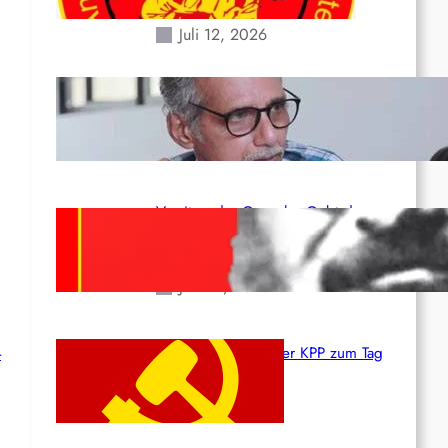
Erdbeben des 24. Juni!
Juli 12, 2026
Indien: „Die Politik der
Kapitulation“ von K. Murali (Ajith)
Juli 1, 2026
Vorsitzender Gonzalo: Gebt das
Leben für die Partei und die
Revolution!
Juni 19, 2026
-
Beschluss des ZK der KPP zum Tag
des Heldentums
Juni 19, 2026