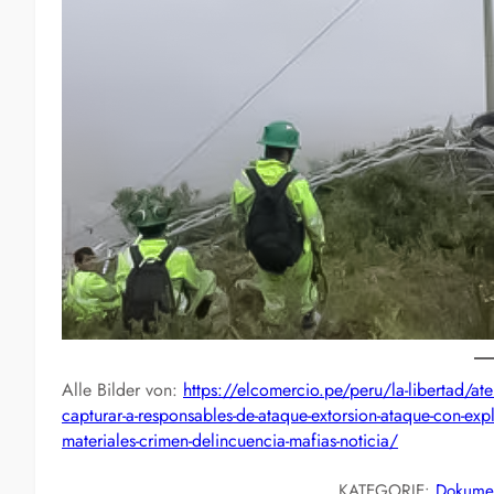
Alle Bilder von:
https://elcomercio.pe/peru/la-libertad/ate
capturar-a-responsables-de-ataque-extorsion-ataque-con-expl
materiales-crimen-delincuencia-mafias-noticia/
KATEGORIE:
Dokume