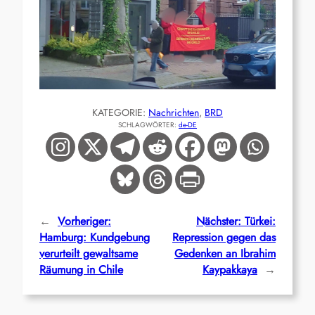
KATEGORIE:
Nachrichten
, 
BRD
SCHLAGWÖRTER:
de-DE
←
Vorheriger:
Nächster:
Türkei:
Hamburg: Kundgebung
Repression gegen das
verurteilt gewaltsame
Gedenken an Ibrahim
Räumung in Chile
Kaypakkaya
→