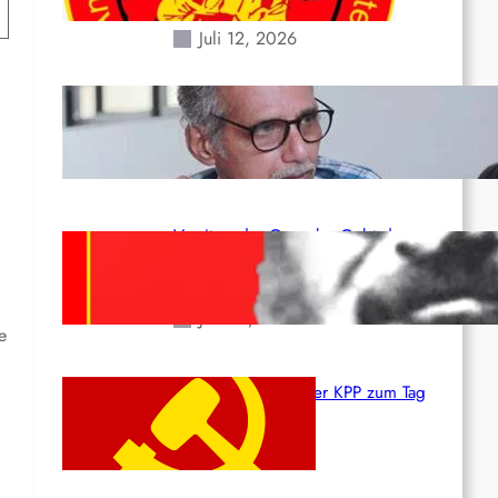
Erdbeben des 24. Juni!
Juli 12, 2026
Indien: „Die Politik der
Kapitulation“ von K. Murali (Ajith)
Juli 1, 2026
Vorsitzender Gonzalo: Gebt das
Leben für die Partei und die
Revolution!
Juni 19, 2026
e
Beschluss des ZK der KPP zum Tag
des Heldentums
Juni 19, 2026