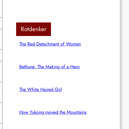
Rotdenker
The Red Detachment of Women
Bethune: The Making of a Hero
The White Haired Girl
How Yukong moved the Mountains