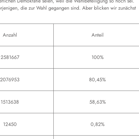
erlichen Demokratie seien, weil die Wahlbeteiligung so hoch sei.
derjenigen, die zur Wahl gegangen sind. Aber blicken wir zunächst
Anzahl
Anteil
2581667
100%
2076953
80,45%
1513638
58,63%
12450
0,82%