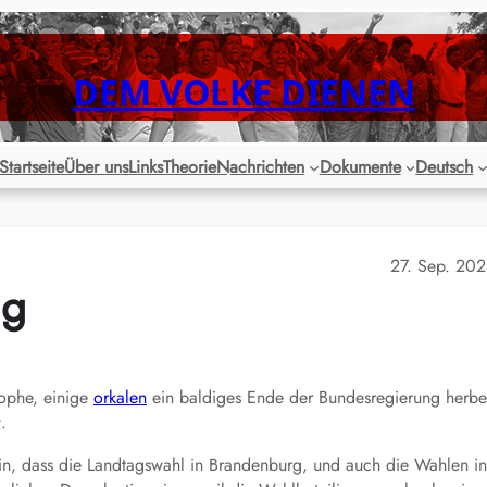
DEM VOLKE DIENEN
Startseite
Über uns
Links
Theorie
Nachrichten
Dokumente
Deutsch
27. Sep. 20
ig
rophe, einige
orkalen
ein baldiges Ende der Bundesregierung herbe
.
in, dass die Landtagswahl in Brandenburg, und auch die Wahlen in