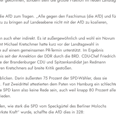
er gekommen, sondern stellt die größte Fraktion im neuen Landtag
e AfD zum Tragen. „Alle gegen den Faschismus (die AfD) und fü
u zu bringen auf Landesebene nicht mit der AfD zu koalieren,
n auch eher indirekt. Es ist außergewöhnlich und wohl ein Novum
t Michael Kretschmer hatte kurz vor der Landtagswahl in
auf einem gemeinsamen PR-Termin unterstützt. Im Ergebnis
nis seit der Annektion der DDR durch die BRD. CDU-Chef Friedrich
e der Brandenburger CDU und Spitzenkandidat Jan Redmann
n Kretschmers auf breite Kritik gestoßen.
licken. Darin äußersten 75 Prozent der SPD-Wähler, dass sie
 Fast Zweidrittel attestierten dem Paten von Hamburg ein schlecht
e SPD kann also keine Rede sein, auch weil knapp 80 Prozent alle
rieden.
nden, wie stark die SPD vom Speckgürtel des Berliner Molochs
kste Kraft“ wurde, schaffte die AfD dies in 328: