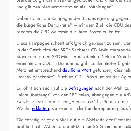
Brandenburg nicht massiv eingebrochen und unter die Räd
und gilt den Medienmonopolen als „Wahlsieger“.
Dabei kommt die Kampagne der Bundesregierung gegen di
die bürgerliche Demokratie“ – mit dem Ziel, die CDU daz
sondern die SPD weiterhin auf ihren Posten zu halten.
Diese Kampagne scheint erfolgreich gewesen zu sein, wen
in der Geschichte der BRD: Sachsens CDU-Ministerpräsiden
Brandenburg den SPD-Ministerpräsidenten Dietmar Woidke 
erreichte die CDU in Brandenburg ihr schlechtestes Ergeb
Merz hat entsprechend
deutliche Wort
gefunden, dies hab
„massiv geschadet“. Auch im CDU-Präsidium sei das Agiere
Es lohnt sich auch auf die
Befragungen
nach der Wahl zu b
„nicht überzeugt“ von der SPD seien, aber gegen die AfD.
Kanzler zu sein. Von einer „Atempause“ für Scholz und di
Wähler
erklärten
, sie seien mit der Bundesregierung unzuf
Gleichzeitig zeigt ein Blick auf die Wahlkarte der Gemei
profitiert hat. Während die SPD in nur 85 Gemeinden „stär