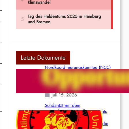
Letzte Dokumente
Nordkoordinierungskomitee (NCC)
der Kommunistischen Partei Indiens
(Maoistisch): Postmoderner
Opportunismus
Juli 15, 2026
Solidarität mit dem
venezolanischem Volk angesichts
der verlorenen Leben und der
katastrophalen Situation durch die