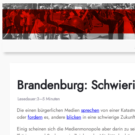
Zum
Inhalt
springen
Brandenburg: Schwier
Lesedauer:
3–5 Minuten
Die einen bürgerlichen Medien
sprechen
von einer Katast
oder
fordern
es, andere
blicken
in eine schwierige Zukunft
Einig scheinen sich die Medienmonopole aber darin zu se