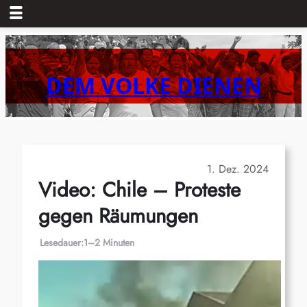
Zum
Inhalt
springen
DEM VOLKE DIENEN
1. Dez. 2024
Video: Chile – Proteste
gegen Räumungen
Lesedauer:
1–2 Minuten