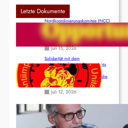
Letzte Dokumente
Nordkoordinierungskomitee (NCC)
der Kommunistischen Partei Indiens
(Maoistisch): Postmoderner
Opportunismus
Juli 15, 2026
Solidarität mit dem
venezolanischem Volk angesichts
der verlorenen Leben und der
katastrophalen Situation durch die
Erdbeben des 24. Juni!
Juli 12, 2026
Indien: „Die Politik der
Kapitulation“ von K. Murali (Ajith)
Juli 1, 2026