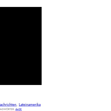
achrichten
, 
Lateinamerika
LAGWÖRTER:
de-DE