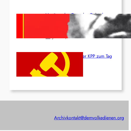
Vorsitzender Gonzalo: Gebt das
Leben für die Partei und die
Revolution!
Juni 19, 2026
Beschluss des ZK der KPP zum Tag
des Heldentums
Juni 19, 2026
Archiv
kontakt@demvolkedienen.org