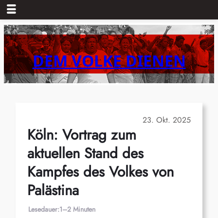
Zum
Inhalt
springen
DEM VOLKE DIENEN
23. Okt. 2025
Köln: Vortrag zum
aktuellen Stand des
Kampfes des Volkes von
Palästina
Lesedauer:
1–2 Minuten