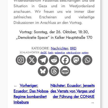
Widerstandsfront Palästinas beschäftigen und die
Situation in Gaza und im Westjordanland
anschauen. Wir freuen uns wie immer über
zahlreiches Erscheinen und vielseitige
Diskussionen im Anschluss an den Vortrag.
Vortrag: Sonntag, der 26. Oktober, 18:30,
„Demokratie Space“ in Kalker Hauptstraße 170
KATEGORIE:
Nachrichten
, 
BRD
SCHLAGWÖRTER:
de-DE
, 
koeln
, 
palaestina
, 
roter-bund-nrw
, 
vortrag
←
Vorheriger:
Nächster:
Ecuador: Jenseits
Ecuador: Das Noboa-
des Verrats von Vargas und
Regime bombardiert
der Führung der CONAIE
Imbabura
→