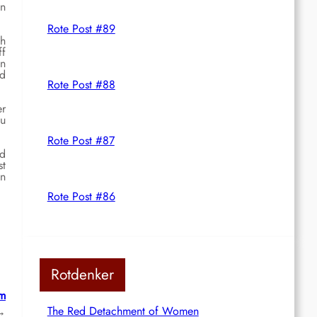
nn
Rote Post #89
ch
ff
en
nd
Rote Post #88
er
zu
Rote Post #87
rd
st
en
Rote Post #86
Rotdenker
um
The Red Detachment of Women
→