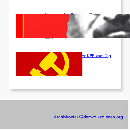
Vorsitzender Gonzalo: Gebt das
Leben für die Partei und die
Revolution!
Juni 19, 2026
Beschluss des ZK der KPP zum Tag
des Heldentums
Juni 19, 2026
Archiv
kontakt@demvolkedienen.org