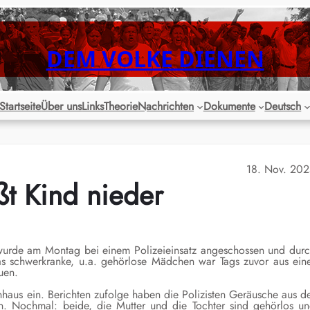
DEM VOLKE DIENEN
Startseite
Über uns
Links
Theorie
Nachrichten
Dokumente
Deutsch
18. Nov. 20
ßt Kind nieder
wurde am Montag bei einem Polizeieinsatz angeschossen und dur
as schwerkranke, u.a. gehörlose Mädchen war Tags zuvor aus ein
uen.
nhaus ein. Berichten zufolge haben die Polizisten Geräusche aus d
n. Nochmal: beide, die Mutter und die Tochter sind gehörlos u