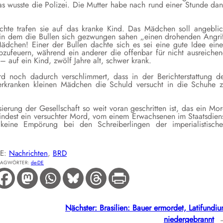
as wusste die Polizei. Die Mutter habe nach rund einer Stunde da
hte trafen sie auf das kranke Kind. Das Mädchen soll angebli
n dem die Bullen sich gezwungen sahen „einen drohenden Angri
dchen! Einer der Bullen dachte sich es sei eine gute Idee ein
abzufeuern, während ein anderer die offenbar für nicht ausreiche
– auf ein Kind, zwölf Jahre alt, schwer krank.
d noch dadurch verschlimmert, dass in der Berichterstattung d
rkranken kleinen Mädchen die Schuld versucht in die Schuhe 
ierung der Gesellschaft so weit voran geschritten ist, das ein Mo
indest ein versuchter Mord, vom einem Erwachsenen im Staatsdien
eine Empörung bei den Schreiberlingen der imperialistisch
IE:
Nachrichten
, 
BRD
LAGWÖRTER:
de-DE
Nächster:
Brasilien: Bauer ermordet, Latifundi
niedergebrannt