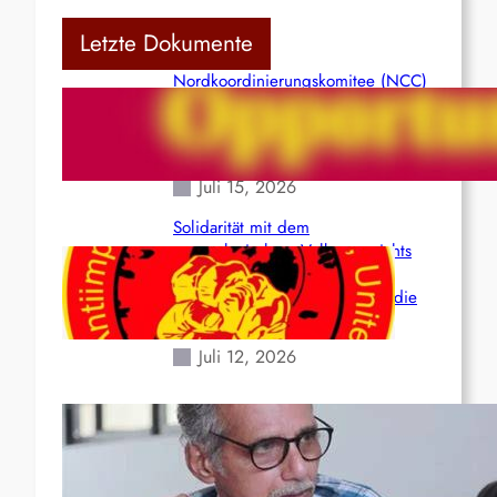
Letzte Dokumente
Nordkoordinierungskomitee (NCC)
der Kommunistischen Partei Indiens
(Maoistisch): Postmoderner
Opportunismus
Juli 15, 2026
Solidarität mit dem
venezolanischem Volk angesichts
der verlorenen Leben und der
katastrophalen Situation durch die
Erdbeben des 24. Juni!
Juli 12, 2026
Indien: „Die Politik der
Kapitulation“ von K. Murali (Ajith)
Juli 1, 2026