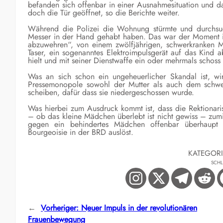
befanden sich offenbar in einer Ausnahmesituation und d
doch die Tür geöffnet, so die Berichte weiter.
Während die Polizei die Wohnung stürmte und durchsuc
Messer in der Hand gehabt haben. Das war der Moment i
abzuwehren“, von einem zwölfjährigen, schwerkranken Mä
Taser, ein sogenanntes Elektroimpulsgerät auf das Kind 
hielt und mit seiner Dienstwaffe ein oder mehrmals schoss 
Was an sich schon ein ungeheuerlicher Skandal ist, wir
Pressemonopole sowohl der Mutter als auch dem schwe
scheiben, dafür dass sie niedergeschossen wurde.
Was hierbei zum Ausdruck kommt ist, dass die Rektionaris
– ob das kleine Mädchen überlebt ist nicht gewiss – zum
gegen ein behindertes Mädchen offenbar überhaupt k
Bourgeoisie in der BRD auslöst.
KATEGOR
SCH
←
Vorheriger:
Neuer Impuls in der revolutionären
Frauenbewegung