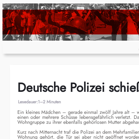
Zum
Inhalt
springen
Deutsche Polizei schie
Lesedauer:
1–2 Minuten
Ein kleines Mädchen – gerade einmal zwölf Jahre alt – 
einen oder mehrere Schüsse lebensgefährlich verletzt. D
Wohngruppe zu ihrer ebenfalls gehörlosen Mutter abgeha
Kurz nach Mitternacht traf die Polizei an dem Mehrfamilie
Wohnung gehört, die Tür sei aber nicht geöffnet worde