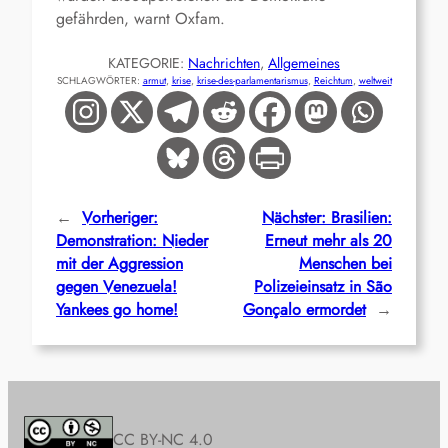
gefährden, warnt Oxfam.
KATEGORIE:
Nachrichten
, 
Allgemeines
SCHLAGWÖRTER:
armut
, 
krise
, 
krise-des-parlamentarismus
, 
Reichtum
, 
weltweit
←
Vorheriger:
Nächster:
Brasilien:
Demonstration: Nieder
Erneut mehr als 20
mit der Aggression
Menschen bei
gegen Venezuela!
Polizeieinsatz in São
Yankees go home!
Gonçalo ermordet
→
CC BY-NC 4.0