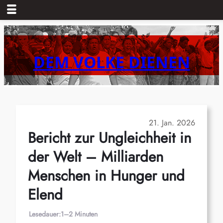
Zum
Inhalt
springen
DEM VOLKE DIENEN
21. Jan. 2026
Bericht zur Ungleichheit in
der Welt – Milliarden
Menschen in Hunger und
Elend
Lesedauer:
1–2 Minuten