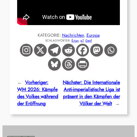
KATEGORIE:
Nachrichten
, 
Europa
SCHLAGWÖRTER:
Èvian
, 
g7
, 
Genf
←
Vorheriger:
Nächster:
Die Internationale
WM 2026: Kämpfe
Anti-imperialistische Liga ist
des Volkes während
präsent in den Kämpfen der
der Eröffnung
Völker der Welt
→