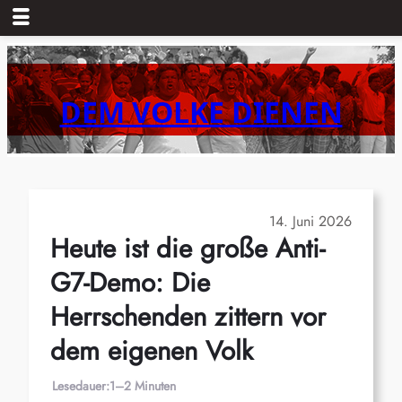
Zum
Inhalt
springen
DEM VOLKE DIENEN
14. Juni 2026
Heute ist die große Anti-
G7-Demo: Die
Herrschenden zittern vor
dem eigenen Volk
Lesedauer:
1–2 Minuten