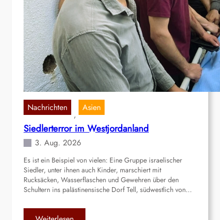
Nachrichten
Asien
, 
Siedlerterror im Westjordanland
3. Aug. 2026
Es ist ein Beispiel von vielen: Eine Gruppe israelischer
Siedler, unter ihnen auch Kinder, marschiert mit
Rucksäcken, Wasserflaschen und Gewehren über den
Schultern ins palästinensische Dorf Tell, südwestlich von…
:
Weiterlesen