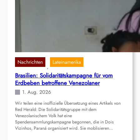
d
:
e
D
r
a
s
s
t
g
a
r
n
o
d
ß
s
e
Nachrichten
Lateinamerika
, 
f
4
r
Brasilien: Solidaritätskampagne für vom
3
o
Erdbeben betroffene Venezolaner
.
n
N
1. Aug. 2026
t
a
v
Wir teilen eine inoffizielle Übersetzung eines Artikels von
t
Red Herald: Die Solidaritätsgruppe mit dem
o
i
Venezolanischem Volk hat eine
n
o
Spendensammlungskampagne begonnen, die in Dois
P
n
Vizinhos, Paraná organisiert wird. Sie moblisieren…
a
a
l
l