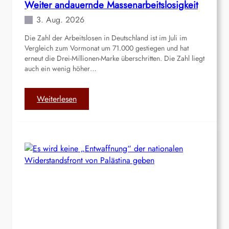
Weiter andauernde Massenarbeitslosigkeit
j
o
3. Aug. 2026
r
Die Zahl der Arbeitslosen in Deutschland ist im Juli im
d
Vergleich zum Vormonat um 71.000 gestiegen und hat
a
erneut die Drei-Millionen-Marke überschritten. Die Zahl liegt
n
auch ein wenig höher…
l
a
n
:
Weiterlesen
d
W
e
i
t
e
r
a
n
d
a
u