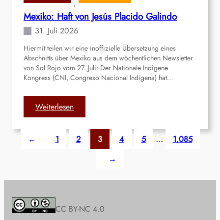
, 
t
k
Mexiko: Haft von Jesús Placido Galindo
ä
s
t
t
31. Juli 2026
s
u
Hiermit teilen wir eine inoffizielle Übersetzung eines
k
d
Abschnitts über Mexiko aus dem wöchentlichen Newsletter
a
e
von Sol Rojo vom 27. Juli: Der Nationale Indigene
m
n
Kongress (CNI, Congreso Nacional Indígena) hat…
p
t
a
e
g
:
Weiterlesen
n
n
M
m
e
e
o
←
1
2
3
4
5
…
1.085
f
x
b
ü
i
i
→
r
k
l
v
o
i
o
:
s
m
H
i
E
a
CC BY-NC 4.0
e
r
f