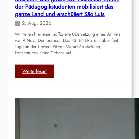
der Pädagogikstudenten mobilisiert das
u
n
ganze Land und erschüttert São Luís
g
2. Aug. 2026
“
Wir teilen hier eine inoffizielle Übersetzung eines Artikels
d
von A Nova Democracia: Das 43. ENEPe, das über fünf
e
Tage an der Universität von Maranhão stattfand,
r
konzentrierte seine Debatte auf…
n
a
t
:
Weiterlesen
i
B
o
r
n
a
a
s
l
i
e
l
n
i
W
e
i
n