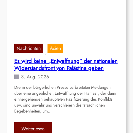
e
r
n
d
e
M
a
Nachrichten
Asien
, 
s
Es wird keine „Entwaffnung“ der nationalen
s
Widerstandsfront von Palästina geben
e
n
3. Aug. 2026
a
Die in der bürgerlichen Presse verbreiteten Meldungen
r
über eine angebliche „Entwaffnung der Hamas“, der damit
b
einhergehenden behaupteten Pazifizierung des Konflikts
e
usw. sind unwahr und verschleiern die tatsächlichen
i
Begebenheiten, um…
t
s
:
Weiterlesen
l