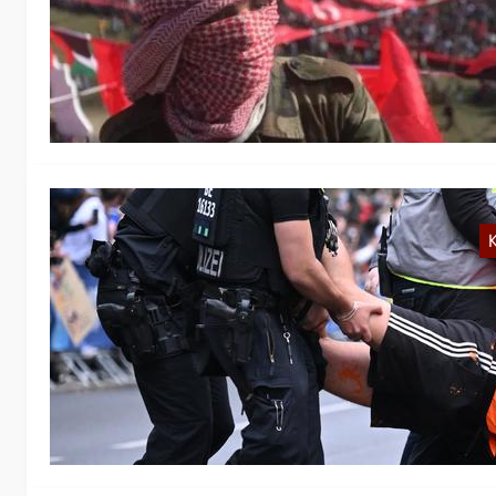
Se
Be
is
an
K
S
Di
Hi
M