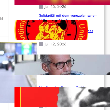
Juli 15, 2026
Solidarität mit dem venezolanischem
ahl
Volk angesichts der verlorenen
Leben und der katastrophalen
Situation durch die Erdbeben des
24. Juni!
Juli 12, 2026
Indien: „Die Politik der Kapitulation“
von K. Murali (Ajith)
Juli 1, 2026
im
Vorsitzender Gonzalo: Gebt das
Leben für die Partei und die
Revolution!
Juni 19, 2026