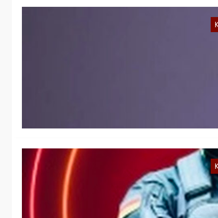
K
O
EU
Di
S
N
K
R