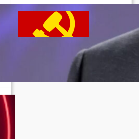
Beschluss des ZK der KPP zum Tag
des Heldentums
Juni 19, 2026
u)
n