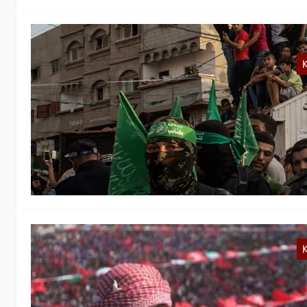
K
A
Wi
ei
K
P