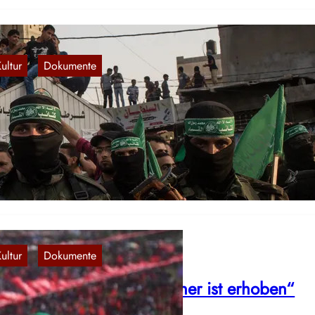
ultur
Dokumente
, 
ND-Gedicht: „Gaza“
4. Nov. 2023
r geben im Folgenden eine uns zugeschíckte inoffizielle Übersetzu
nes auf A Nova Democracia veröffentlichen Gedichts wieder.
ultur
Dokumente
, 
alästina – „Das Rote Banner ist erhoben“
28. Okt. 2023