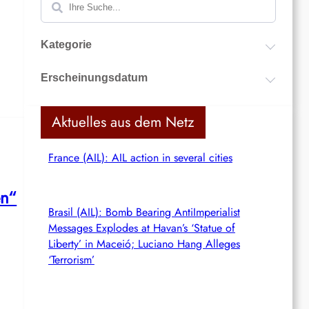
u
c
Kategorie
h
e
n
Erscheinungsdatum
Aktuelles aus dem Netz
France (AIL): AIL action in several cities
en“
Brasil (AIL): Bomb Bearing AntiImperialist
Messages Explodes at Havan’s ‘Statue of
Liberty’ in Maceió; Luciano Hang Alleges
l
‘Terrorism’