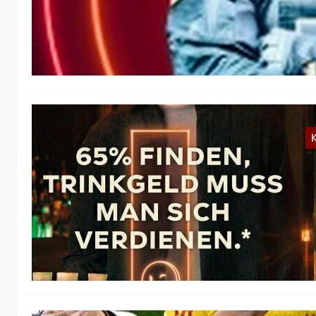
Ka
ht
Kr
e
K
T
Im
So
ge