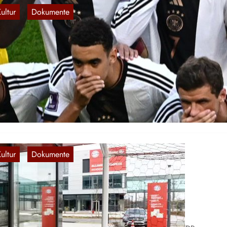
ultur
Dokumente
, 
FB in der Krise; politische Einflussnahme i
ationalsport
19. Aug. 2023
it Jahren ist die deutsche Herrenfußballnationalelf auf dem Weg auf
lfahrt. Ein Debakel jagt seit dem Vorrundenaus bei der WM 2018 da
chste, dabei ist…
ultur
Dokumente
, 
port: Ausbeutung in
achwuchsleistungszentren
22. Juli 2023