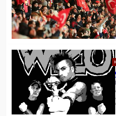
Nu
Pr
Pr
K
W
WI
Ku
m