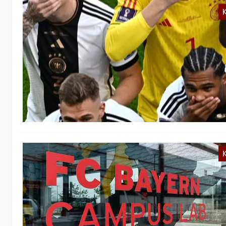
K
D
N
Se
Ta
nä
K
S
N