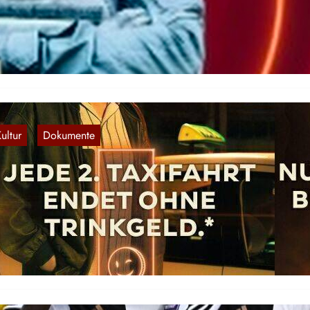
nalbild des „Einsatz Coach“ auf YouTube (Quelle:
tps://www.youtube.com/@EinsatzCoach) Parallel zur Vertiefung der
ise des Imperialismus wächst die Zahl viraler Phänomene, die auf di
ine…
ultur
Dokumente
, 
rinkgeld gehört dazu?
9. Sep. 2023
 österreichischen Bundesland Kärnten hat die Wirtschaftskammer di
mmer mit einer Kampagne namens „Danke, stimmt so“ für Unmut
sorgt. Wirten wurden Briefumschläge mit Werbeaufstellern für…