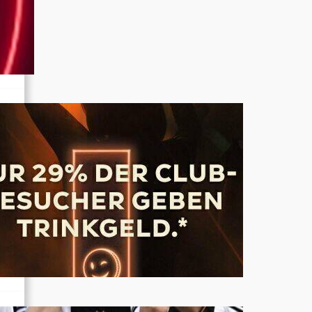
e
esen