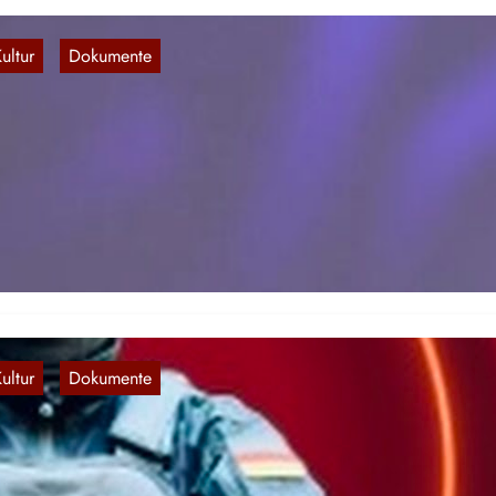
ultur
Dokumente
, 
nline-Maulkorb wird enger
23. Sep. 2023
-Binnenmarktkommissar Thierry Breton (Quelle: pubaffairsbruxelles.e
e politische Zensur der sozialen Medien hat innerhalb der EU diese
ommer einen neuen Anschub erfahren. Nachdem vergangenen
ovember das…
ultur
Dokumente
, 
eaktionäre Kampftrainer im Internet
16. Sep. 2023