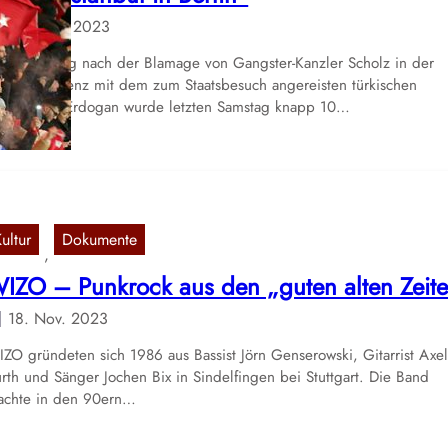
25. Nov. 2023
r einen Tag nach der Blamage von Gangster-Kanzler Scholz in der
essekonferenz mit dem zum Staatsbesuch angereisten türkischen
äsidenten Erdogan wurde letzten Samstag knapp 10…
ultur
Dokumente
, 
IZO – Punkrock aus den „guten alten Zeit
18. Nov. 2023
ZO gründeten sich 1986 aus Bassist Jörn Genserowski, Gitarrist Axe
rth und Sänger Jochen Bix in Sindelfingen bei Stuttgart. Die Band
achte in den 90ern…