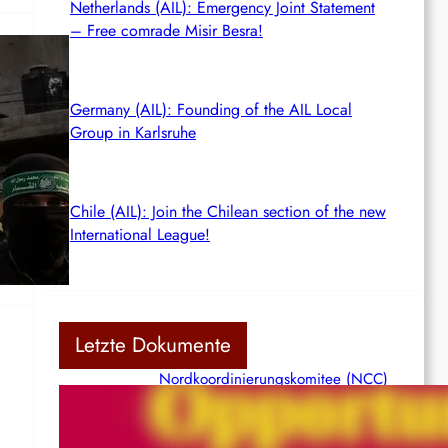
Netherlands (AIL): Emergency Joint Statement
– Free comrade Misir Besra!
Germany (AIL): Founding of the AIL Local
Group in Karlsruhe
ng
Chile (AIL): Join the Chilean section of the new
International League!
Letzte Dokumente
Nordkoordinierungskomitee (NCC)
der Kommunistischen Partei Indiens
(Maoistisch): Postmoderner
Opportunismus