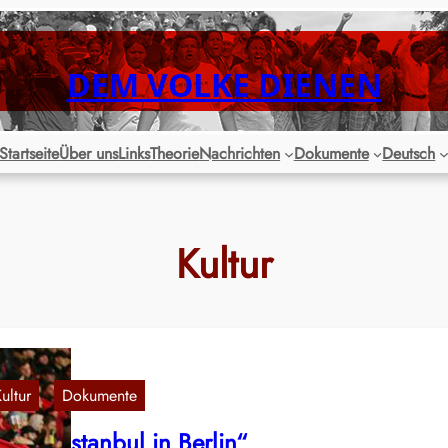
DEM VOLKE DIENEN
Startseite
Über uns
Links
Theorie
Nachrichten
Dokumente
Deutsch
Kultur
ultur
Dokumente
, 
port: „Istanbul in Berlin“