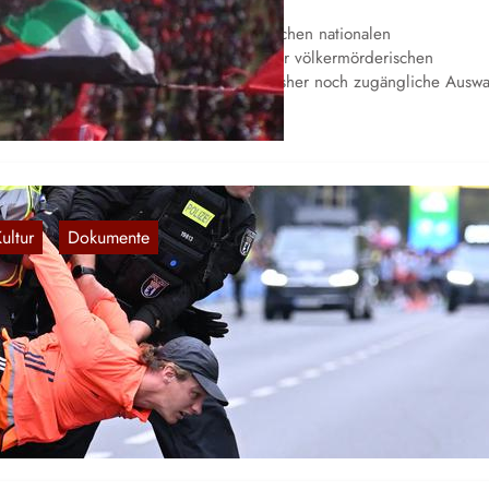
it der Gegenoffensive der palästinensischen nationalen
freiungsbewegung und dem Beginn der völkermörderischen
raelischen Militäroperation erfährt die bisher noch zugängliche Ausw
 dem riesigen Schatz der…
ultur
Dokumente
, 
port: Polizei gewinnt Berlin-Marathon
30. Sep. 2023
e Polizei nimmt einen Klimaaktivisten kurz vor Start des Marathons (
ntergrund) fest. [alle Bildquellen: tagesspiegel.de] Um die 60.000
enschen aus mehr als 150 Ländern…