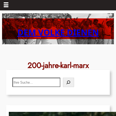
Zum
Inhalt
springen
DEM VOLKE DIENEN
200-jahre-karl-marx
Search