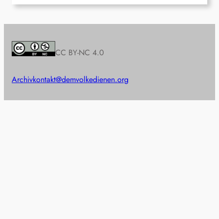
CC BY-NC 4.0
Archiv
kontakt@demvolkedienen.org