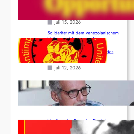
(Maoistisch): Postmoderner
Opportunismus
Juli 15, 2026
Solidarität mit dem venezolanischem
Volk angesichts der verlorenen
Leben und der katastrophalen
Situation durch die Erdbeben des
24. Juni!
Juli 12, 2026
Indien: „Die Politik der Kapitulation“
von K. Murali (Ajith)
Juli 1, 2026
Vorsitzender Gonzalo: Gebt das
Leben für die Partei und die
Revolution!