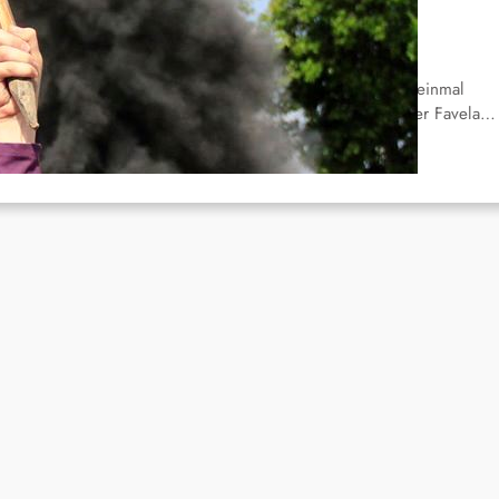
eiteres Massaker in Rio
Nov. 25, 2016
 Rio de Janeiro haben Einheiten der Militärpolizei wieder einmal
gendliche in abscheulicher Art und Weise ermordet. In der Favela…