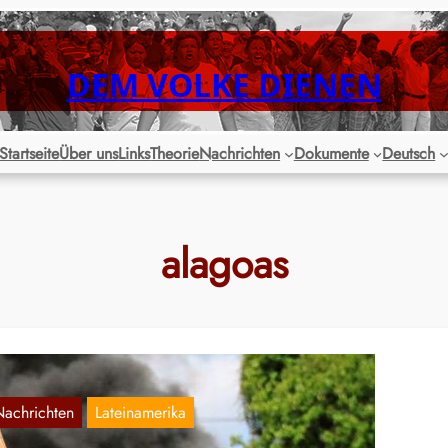
DEM VOLKE DIENEN
Startseite
Über uns
Links
Theorie
Nachrichten
Dokumente
Deutsch
alagoas
Nachrichten
Lateinamerika