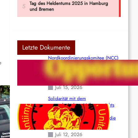
Letzte Dokumente
Nordkoordinierungskomitee (NCC)
e
der Kommunistischen Partei Indiens
(Maoistisch): Postmoderner
Opportunismus
Juli 15, 2026
Solidarität mit dem
venezolanischem Volk angesichts
der verlorenen Leben und der
katastrophalen Situation durch die
Erdbeben des 24. Juni!
Juli 12, 2026