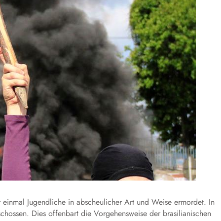
er einmal Jugendliche in abscheulicher Art und Weise ermordet. In
chossen. Dies offenbart die Vorgehensweise der brasilianischen