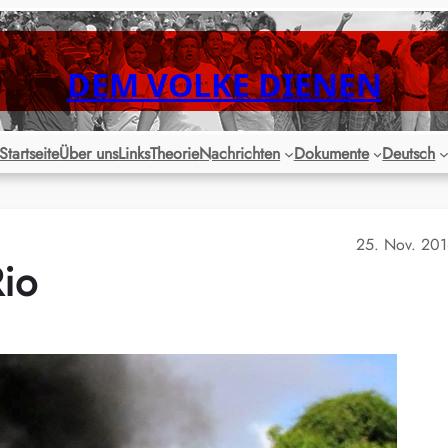
DEM VOLKE DIENEN
Startseite
Über uns
Links
Theorie
Nachrichten
Dokumente
Deutsch
25. Nov. 20
Rio