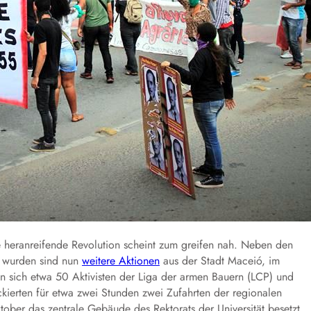
ie heranreifende Revolution scheint zum greifen nah. Neben den
et wurden sind nun
weitere Aktionen
aus der Stadt Maceió, im
 sich etwa 50 Aktivisten der Liga der armen Bauern (LCP) und
ckierten für etwa zwei Stunden zwei Zufahrten der regionalen
ober das zentrale Gebäude des Rektorats der Universität besetzt