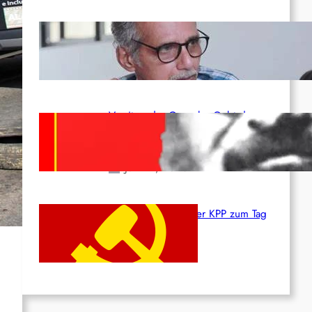
Indien: „Die Politik der
Kapitulation“ von K. Murali (Ajith)
Juli 1, 2026
Vorsitzender Gonzalo: Gebt das
Leben für die Partei und die
Revolution!
Juni 19, 2026
Beschluss des ZK der KPP zum Tag
des Heldentums
Juni 19, 2026