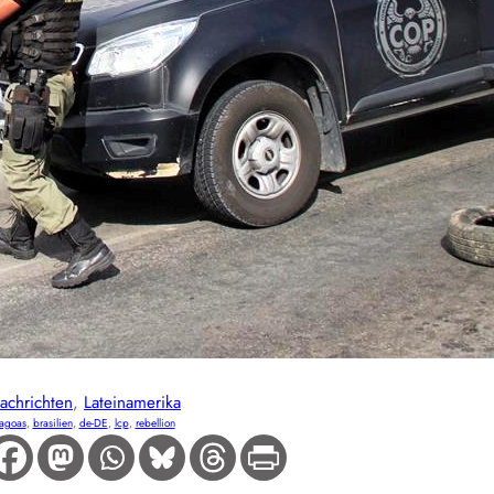
achrichten
, 
Lateinamerika
lagoas
, 
brasilien
, 
de-DE
, 
lcp
, 
rebellion