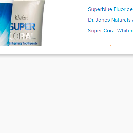
as große Geld für Pseudo-Rebellen
Aug. 8, 2022
 Rahmen eines Gerichtsprozess um den rechte Meinungsmacher un
treiber der Internetseite „Infowars“ Alex Jones wurde deutlich, wie
nträglich das…