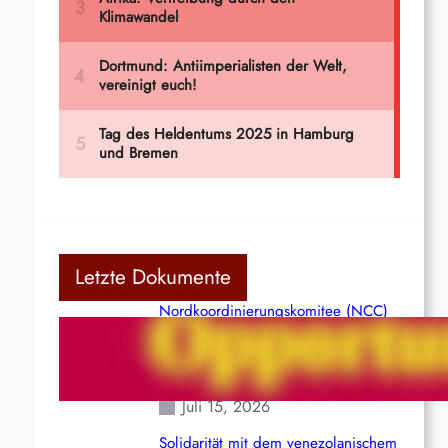
Letzte Dokumente
Nordkoordinierungskomitee (NCC)
der Kommunistischen Partei Indiens
(Maoistisch): Postmoderner
Opportunismus
Juli 15, 2026
Solidarität mit dem venezolanischem