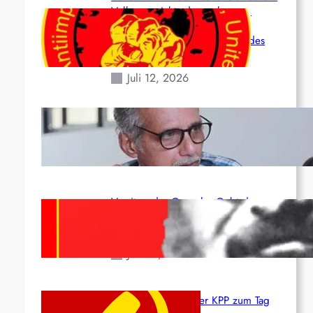
Volk angesichts der verlorenen
Leben und der katastrophalen
Situation durch die Erdbeben des
24. Juni!
Juli 12, 2026
Indien: „Die Politik der Kapitulation“
von K. Murali (Ajith)
Juli 1, 2026
Vorsitzender Gonzalo: Gebt das
Leben für die Partei und die
Revolution!
Juni 19, 2026
Beschluss des ZK der KPP zum Tag