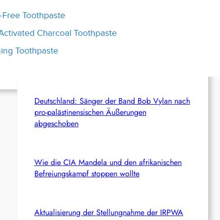
c
Aktuelles aus dem Netz
h
d
Türkei: 19 Personen, die vor dem NATO-Gipfel
festgenommen und inhaftiert worden waren,
freigelassen
Deutschland: Sänger der Band Bob Vylan nach
pro-palästinensischen Äußerungen
abgeschoben
Wie die CIA Mandela und den afrikanischen
Befreiungskampf stoppen wollte
Aktualisierung der Stellungnahme der IRPWA