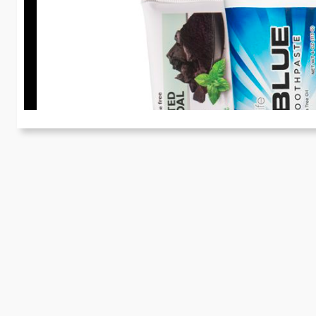
D
Im
Be
ei