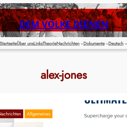
DEM VOLKE DIENEN
Startseite
Über uns
Links
Theorie
Nachrichten
Dokumente
Deutsch
alex-jones
Nachrichten
Allgemeines