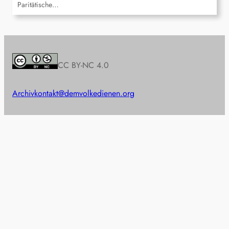
Paritätische…
CC BY-NC 4.0
Archiv
kontakt@demvolkedienen.org