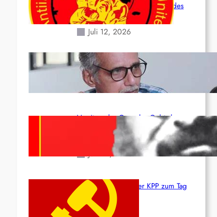
Situation durch die Erdbeben des
24. Juni!
Juli 12, 2026
Indien: „Die Politik der Kapitulation“
von K. Murali (Ajith)
Juli 1, 2026
Vorsitzender Gonzalo: Gebt das
Leben für die Partei und die
Revolution!
Juni 19, 2026
Beschluss des ZK der KPP zum Tag
des Heldentums
Juni 19, 2026