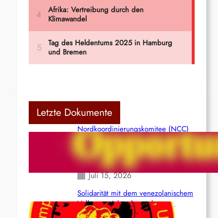
Letzte Dokumente
Nordkoordinierungskomitee (NCC)
der Kommunistischen Partei Indiens
(Maoistisch): Postmoderner
Opportunismus
Juli 15, 2026
Solidarität mit dem venezolanischem
Volk angesichts der verlorenen
Leben und der katastrophalen