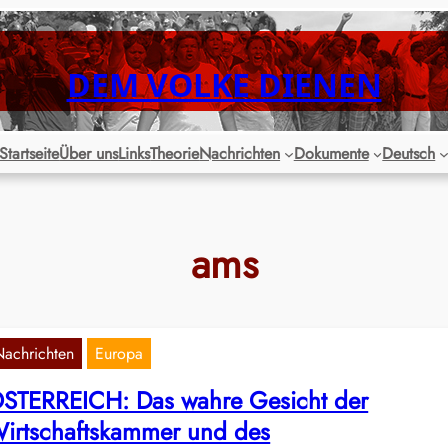
DEM VOLKE DIENEN
Startseite
Über uns
Links
Theorie
Nachrichten
Dokumente
Deutsch
ams
Nachrichten
Europa
STERREICH: Das wahre Gesicht der
irtschaftskammer und des