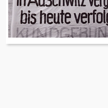
A
u
Vo
Si