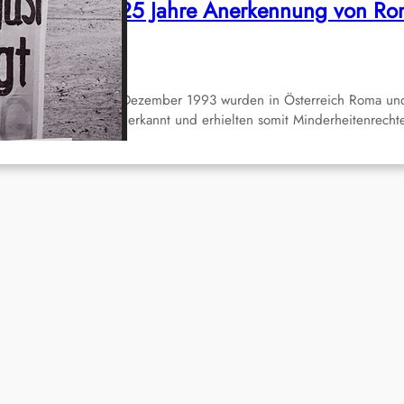
usnahme! – 25 Jahre Anerkennung von R
nd Sinti
Dez. 16, 2018
r 25 Jahren, am 16. Dezember 1993 wurden in Österreich Roma un
nti als Volksgruppe anerkannt und erhielten somit Minderheitenrech