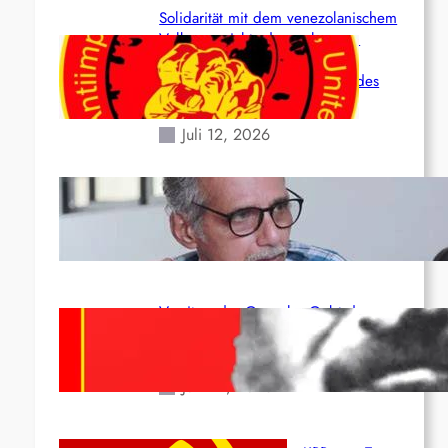
Solidarität mit dem venezolanischem
Volk angesichts der verlorenen
Leben und der katastrophalen
Situation durch die Erdbeben des
24. Juni!
Juli 12, 2026
Indien: „Die Politik der Kapitulation“
von K. Murali (Ajith)
Juli 1, 2026
Vorsitzender Gonzalo: Gebt das
Leben für die Partei und die
Revolution!
Juni 19, 2026