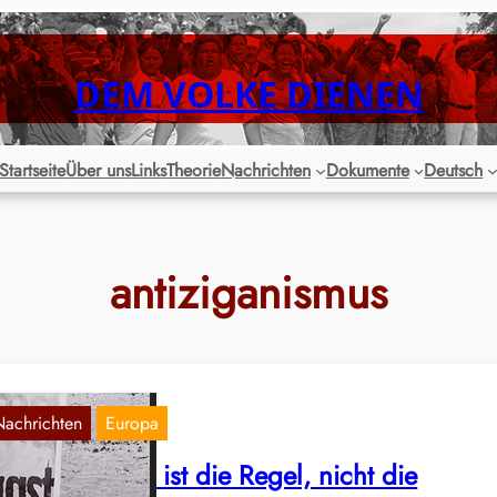
DEM VOLKE DIENEN
Startseite
Über uns
Links
Theorie
Nachrichten
Dokumente
Deutsch
antiziganismus
Nachrichten
Europa
ntiziganismus ist die Regel, nicht die