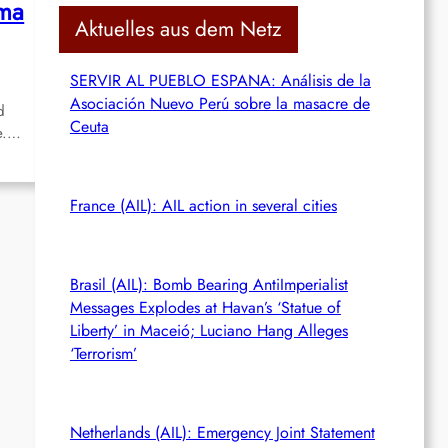
oma
c
Aktuelles aus dem Netz
h
SERVIR AL PUEBLO ESPANA: Análisis de la
Asociación Nuevo Perú sobre la masacre de
d
Ceuta
te.…
France (AIL): AIL action in several cities
Brasil (AIL): Bomb Bearing AntiImperialist
Messages Explodes at Havan’s ‘Statue of
Liberty’ in Maceió; Luciano Hang Alleges
‘Terrorism’
Netherlands (AIL): Emergency Joint Statement