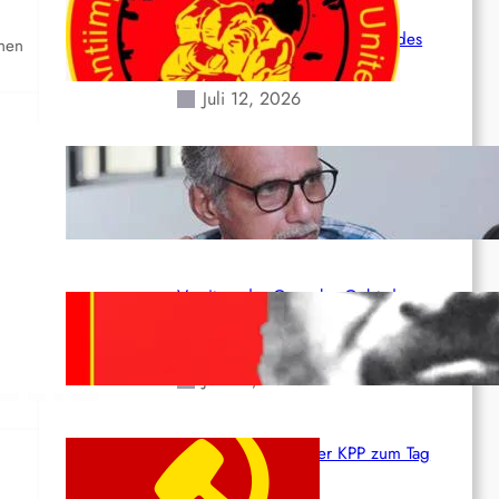
Leben und der katastrophalen
Situation durch die Erdbeben des
chen
24. Juni!
Juli 12, 2026
Indien: „Die Politik der Kapitulation“
von K. Murali (Ajith)
Juli 1, 2026
Vorsitzender Gonzalo: Gebt das
Leben für die Partei und die
Revolution!
Juni 19, 2026
Beschluss des ZK der KPP zum Tag
des Heldentums