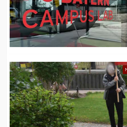
N
In
Hi
Na
B
d
A
Wi
Ku