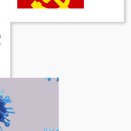
Juni 19, 2026
g
f
m