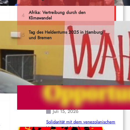
Letzte Dokumente
de.
Nordkoordinierungskomitee (NCC)
der Kommunistischen Partei Indiens
(Maoistisch): Postmoderner
Opportunismus
Juli 15, 2026
…
Solidarität mit dem venezolanischem
Volk angesichts der verlorenen