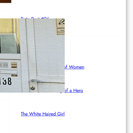
Rote Post #96
Rotdenker
The Red Detachment of Women
aus
Bethune: The Making of a Hero
The White Haired Girl