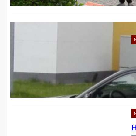
H
An
Wa
H