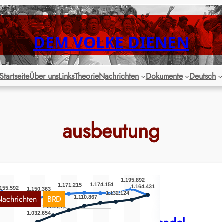
DEM VOLKE DIENEN
Startseite
Über uns
Links
Theorie
Nachrichten
Dokumente
Deutsch
ausbeutung
Nachrichten
BRD