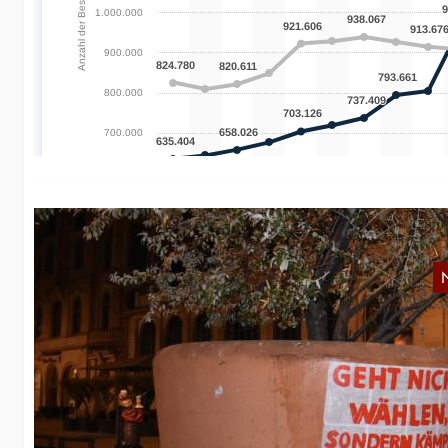
W
Ei
Au
2
O
Wi