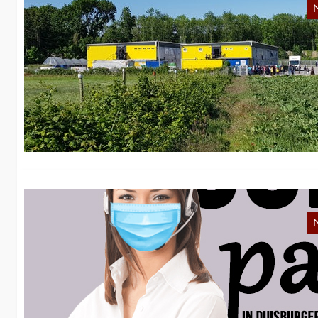
S
Am
ei
T
C
Wi