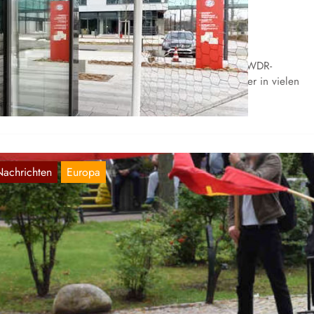
achwuchsleistungszentren
Juli 22, 2023
 den Jahren 2021 und 2022 offenbarten Berichte des WDR-
ntergrundmagazins Sport inside die Zustände für Trainer in vielen
chwuchsleistungszentren von…
Nachrichten
Europa
erlin: Kundgebung „Gegen die Abwälzung
er Kosten von Krieg und Krise auf die
rbeiterklasse“
Sep. 12, 2022
r dokumentieren einen uns zugeschickten Bericht über eine
ndgebung in Berlin-Hohenschönhausen.