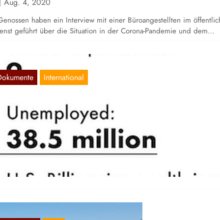
Aug. 4, 2020
nossen haben ein Interview mit einer Büroangestellten im öffentli
enst geführt über die Situation in der Corona-Pandemie und dem…
Dokumente
International
ermögensungleichheit stärker als gedacht
Juli 20, 2020
pitalismus basiert auf Ungleichheit. Die einen besitzen Kapital, die
deren hingegen nichts als ihre (Ware) Arbeitskraft. Das heißt, dass
ermögen…