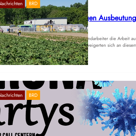
Nachrichten
BRD
aisonarbeiter rebellieren gegen Ausbeutun
Mai 20, 2020
 15.05. haben überwiegend rumänische Landarbeiter die Arbeit au
nem Betrieb in Bornheim niedergelegt. Sie weigerten sich an diese
ag,…
Nachrichten
BRD
orona-Partys in Duisburg
Apr. 21, 2020
r spiegeln hier einen Artikel von http://www.avrupahaber6.org.