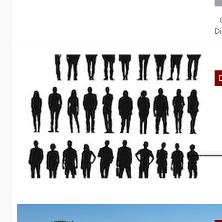
Ge
Di
V
Ka
an
V