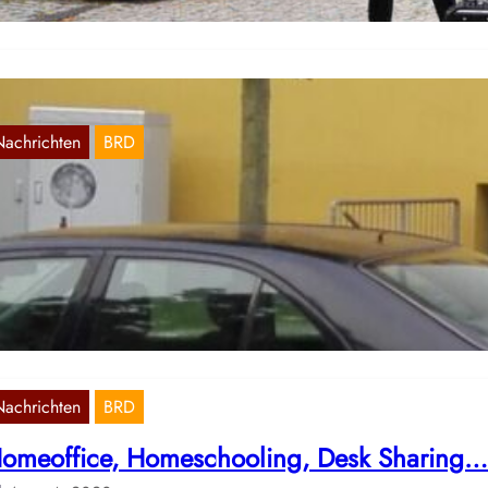
Nachrichten
BRD
amburg: Malung zum Wahlboykott
Sep. 1, 2021
 dieser Stelle veröffentlichen wir ein Foto einer Malung zum
hlboykott, aus dem Hamburger Osten, welches uns zugeschickt wur
Nachrichten
BRD
omeoffice, Homeschooling, Desk Sharing