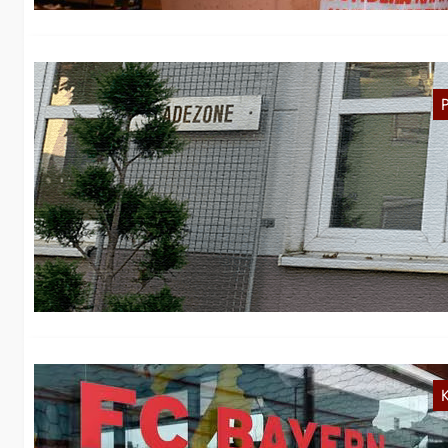
V
D
En
de
K
S