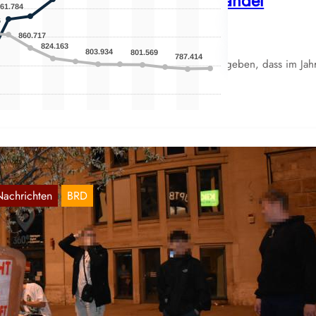
eniger Tarifverträge im Einzelhandel
Sep. 19, 2024
ne Anfrage der Linkspartei im Bundestag an das
sbeutungsministerium unter Hubertus Heil hat ergeben, dass im Jah
023 nur 22,9…
Nachrichten
BRD
stdeutschland: Aktionen zum Wahlboykott
Sep. 3, 2024
r veröffentlichen Bilder, welche uns zugeschickt wurden: