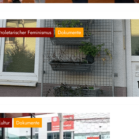
Proletarischer Feminismus
Dokumente
ersklavung geflüchteter Ukrainerinnen in
eutschland
Aug. 12, 2023
de Juni hielten sich in der BRD über 1,1 Millionen Kriegsflüchtlinge 
r Ukraine auf, knapp zwei Drittel davon sind…
ultur
Dokumente
port: Ausbeutung in